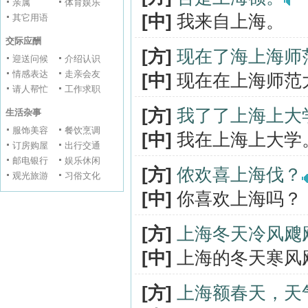
亲属
体育娱乐
[中]
我来自上海。
其它用语
交际应酬
[方]
现在了海上海师
迎送问候
介绍认识
情感表达
走亲会友
[中]
现在在上海师范
请人帮忙
工作求职
[方]
我了了上海上大
生活杂事
服饰美容
餐饮烹调
[中]
我在上海上大学
订房购屋
出行交通
邮电银行
娱乐休闲
[方]
侬欢喜上海伐？
观光旅游
习俗文化
[中]
你喜欢上海吗？
[方]
上海冬天冷风飕
[中]
上海的冬天寒风
[方]
上海额春天，天