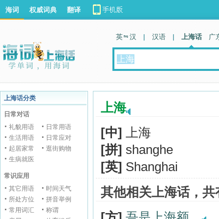
海词
权威词典
翻译
英 汉
|
汉语
|
上海话
广
上海话分类
上海
日常对话
礼貌用语
日常用语
[中]
上海
生活用语
日常应对
[拼]
shanghe
起居家常
逛街购物
生病就医
[英]
Shanghai
常识应用
其它用语
时间天气
其他相关上海话，共
所处方位
拼音举例
常用词汇
称谓
[方]
吾是上海额。