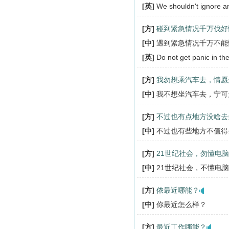
[英]
We shouldn't ignore an
[方]
碰到紧急情况千万伐好
[中]
遇到紧急情况千万不能
[英]
Do not get panic in th
[方]
我勿想乘汽车去，情愿
[中]
我不想坐汽车去，宁可
[方]
不过也有点地方没啥去
[中]
不过也有些地方不值得
[方]
21世纪社会，勿懂电
[中]
21世纪社会，不懂电
[方]
侬最近哪能？
[中]
你最近怎么样？
[方]
最近工作哪能？