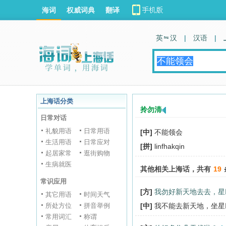
海词
权威词典
翻译
英 汉
|
汉语
|
上海话分类
拎勿清
日常对话
礼貌用语
日常用语
[中]
不能领会
生活用语
日常应对
[拼]
linfhakqin
起居家常
逛街购物
生病就医
其他相关上海话，共有
19
常识应用
[方]
我勿好新天地去去，星
其它用语
时间天气
所处方位
拼音举例
[中]
我不能去新天地，坐星
常用词汇
称谓