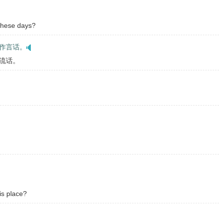
these days?
作言话。
流话。
is place?