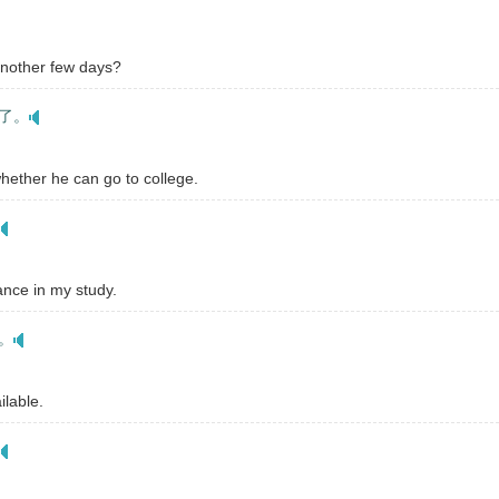
another few days?
了。
whether he can go to college.
ance in my study.
。
ilable.