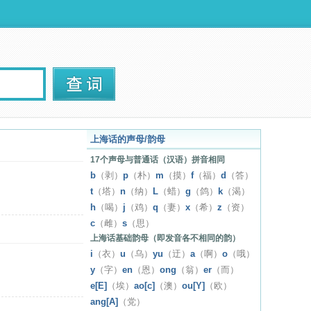
上海话的声母/韵母
17个声母与普通话（汉语）拼音相同
b
（剥）
p
（朴）
m
（摸）
f
（福）
d
（答）
t
（塔）
n
（纳）
L
（蜡）
g
（鸽）
k
（渴）
h
（喝）
j
（鸡）
q
（妻）
x
（希）
z
（资）
c
（雌）
s
（思）
上海话基础韵母（即发音各不相同的韵）
i
（衣）
u
（乌）
yu
（迂）
a
（啊）
o
（哦）
y
（字）
en
（恩）
ong
（翁）
er
（而）
e[E]
（埃）
ao[c]
（澳）
ou[Y]
（欧）
ang[A]
（党）