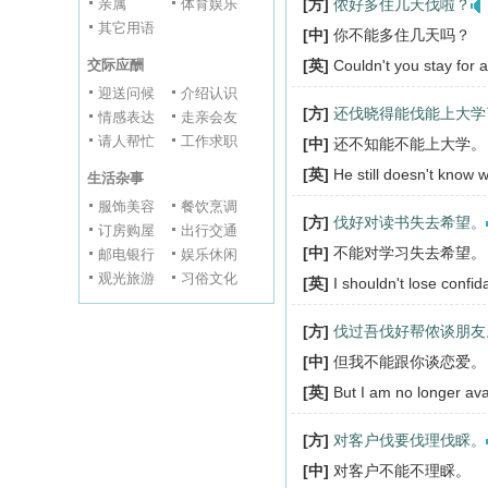
亲属
体育娱乐
[方]
侬好多住几天伐啦？
其它用语
[中]
你不能多住几天吗？
交际应酬
[英]
Couldn't you stay for 
迎送问候
介绍认识
[方]
还伐晓得能伐能上大学
情感表达
走亲会友
请人帮忙
工作求职
[中]
还不知能不能上大学。
[英]
He still doesn't know 
生活杂事
服饰美容
餐饮烹调
[方]
伐好对读书失去希望。
订房购屋
出行交通
[中]
不能对学习失去希望。
邮电银行
娱乐休闲
观光旅游
习俗文化
[英]
I shouldn't lose confid
[方]
伐过吾伐好帮侬谈朋友
[中]
但我不能跟你谈恋爱。
[英]
But I am no longer ava
[方]
对客户伐要伐理伐睬。
[中]
对客户不能不理睬。