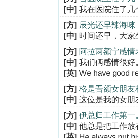
[中]
我在医院住了几
[方]
辰光还早辣海唻
[中]
时间还早，大家
[方]
阿拉两额宁感情
[中]
我们俩感情很好
[英]
We have good rel
[方]
格是吾额女朋友
[中]
这位是我的女朋
[方]
伊总归工作第一
[中]
他总是把工作放
[英]
He always put his 