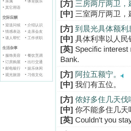
亲属
体育娱乐
[方]
三房两厅两卫，
其它用语
[中]
三室两厅两卫，
交际应酬
迎送问候
介绍认识
[方]
到晨光具体额利
情感表达
走亲会友
[中]
具体利率以人民
请人帮忙
工作求职
[英]
Specific interest 
生活杂事
服饰美容
餐饮烹调
Bank.
订房购屋
出行交通
邮电银行
娱乐休闲
[方]
阿拉五额宁。
观光旅游
习俗文化
[中]
我们有五位。
[方]
侬好多住几天伐
[中]
你不能多住几天
[英]
Couldn't you stay