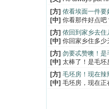
[方]
侬看埃面一件要
[中]
你看那件好点吧
[方]
侬回到家乡去住
[中]
你回家乡住多少
[方]
勿要忒赞噢！是
[中]
太棒了！是毛坯
[方]
毛坯房！现在辣
[中]
毛坯房，现在正