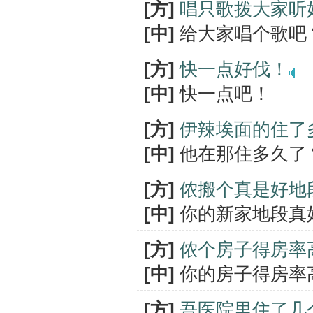
[方]
唱只歌拨大家听
[中]
给大家唱个歌吧
[方]
快一点好伐！
[中]
快一点吧！
[方]
伊辣埃面的住了
[中]
他在那住多久了
[方]
侬搬个真是好地
[中]
你的新家地段真
[方]
侬个房子得房率
[中]
你的房子得房率
[方]
吾医院里住了几