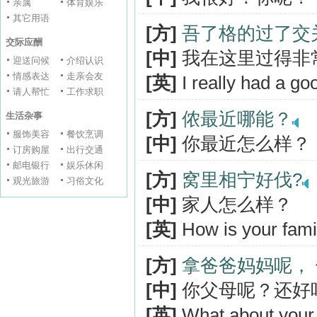
亲属
体育娱乐
其它用语
[方]
吾了格的过了交
交际应酬
[中]
我在这里过得非
迎送问候
介绍认识
情感表达
走亲会友
[英]
I really had a go
请人帮忙
工作求职
[方]
侬最近哪能？
生活杂事
服饰美容
餐饮烹调
[中]
你最近怎么样？
订房购屋
出行交通
邮电银行
娱乐休闲
[方]
窝里相宁好伐?
观光旅游
习俗文化
[中]
家人怎么样？
[英]
How is your fami
[方]
拿爸爸妈妈呢，
[中]
你父母呢？还好
[英]
What about your p