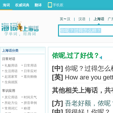
海词
权威词典
翻译
英 汉
|
汉语
|
上海话
广
上海话分类
侬呢,过了好伐？
日常对话
礼貌用语
日常用语
[中]
你呢？过得怎么
生活用语
日常应对
[英]
How are you get
起居家常
逛街购物
生病就医
其他相关上海话，共
常识应用
其它用语
时间天气
[方]
吾老好额，侬呢
所处方位
拼音举例
常用词汇
称谓
[中]
我很好！你呢？