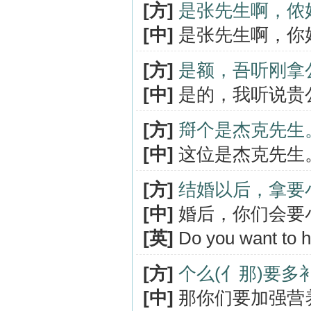
[方]
是张先生啊，侬
[中]
是张先生啊，你
[方]
是额，吾听刚拿
[中]
是的，我听说贵
[方]
搿个是杰克先生
[中]
这位是杰克先生
[方]
结婚以后，拿要
[中]
婚后，你们会要
[英]
Do you want to h
[方]
个么(亻那)要多
[中]
那你们要加强营