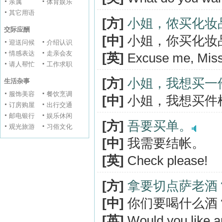
亲属
体育娱乐
其它用语
[方]
小姐，侬买化妆
交际应酬
[中]
小姐，你买化妆
迎送问候
介绍认识
情感表达
走亲会友
[英]
Excuse me, Miss
请人帮忙
工作求职
[方]
小姐，我想买一
生活杂事
服饰美容
餐饮烹调
[中]
小姐，我想买件
订房购屋
出行交通
邮电银行
娱乐休闲
[方]
吾要买单。
观光旅游
习俗文化
[中]
我需要结帐。
[英]
Check please!
[方]
拿要切点萨老酒
[中]
你们要喝什么酒
[英]
Would you like an