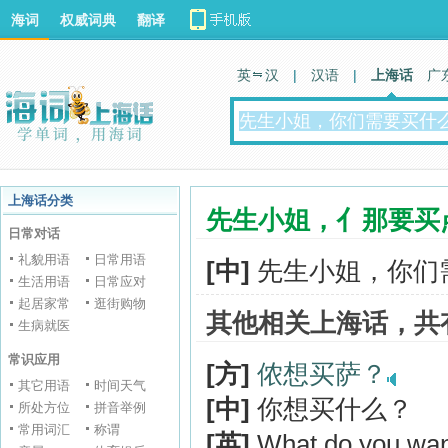
海词
权威词典
翻译
英 汉
|
汉语
|
上海话
广
上海话分类
先生小姐，亻那要买
日常对话
礼貌用语
日常用语
[中]
先生小姐，你们
生活用语
日常应对
起居家常
逛街购物
其他相关上海话，共
生病就医
常识应用
[方]
侬想买萨？
其它用语
时间天气
[中]
你想买什么？
所处方位
拼音举例
常用词汇
称谓
[英]
What do you wan