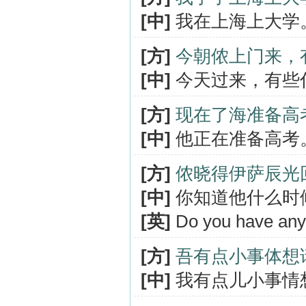
[中]
我在上海上大学
[方]
今朝侬上门来，
[中]
今天过来，有些
[方]
现在了海准备高
[中]
他正在准备高考
[方]
侬晓得伊萨辰光
[中]
你知道他什么时
[英]
Do you have any 
[方]
吾有点小事体想
[中]
我有点儿小事情