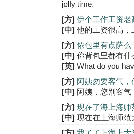
jolly time.
[方]
伊个工作工资老
[中]
他的工资很高，
[方]
侬包里有点萨么
[中]
你背包里都有什
[英]
What do you hav
[方]
阿姨勿要客气，
[中]
阿姨，您别客气
[方]
现在了海上海师
[中]
现在在上海师范
[方]
我了了上海上大