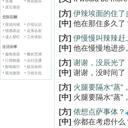
亲属
体育娱乐
其它用语
[方]
伊辣埃面的住了
交际应酬
[中]
他在那住多久了
迎送问候
介绍认识
情感表达
走亲会友
[方]
伊慢慢叫辣辣赶
请人帮忙
工作求职
[中]
他在慢慢地进步
生活杂事
服饰美容
餐饮烹调
订房购屋
出行交通
[方]
谢谢，没辰光了
邮电银行
娱乐休闲
[中]
谢谢，没时间了
观光旅游
习俗文化
[方]
火腿要隔水“蒸”
[中]
火腿要隔水“蒸”
[方]
侬想点萨事体？
[中]
你都在考虑什么