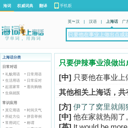
海词
权威词典
翻译
英 汉
|
汉语
|
上海话
广
上海话分类
只要伊辣事业浪做出
日常对话
礼貌用语
日常用语
[中]
只要他在事业上
生活用语
日常应对
起居家常
逛街购物
其他相关上海话，共
生病就医
常识应用
[方]
伊了了窝里就闹
其它用语
时间天气
[中]
他在家就热闹了
所处方位
拼音举例
常用词汇
称谓
[英]
It would be more 