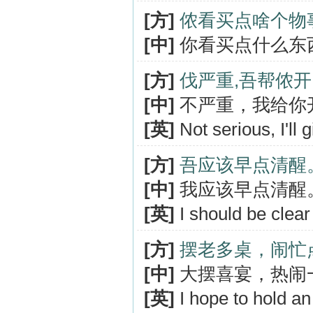
[方]
侬看买点啥个物
[中]
你看买点什么东
[方]
伐严重,吾帮侬
[中]
不严重，我给你
[英]
Not serious, I'll 
[方]
吾应该早点清醒
[中]
我应该早点清醒
[英]
I should be clear 
[方]
摆老多桌，闹忙
[中]
大摆喜宴，热闹
[英]
I hope to hold an