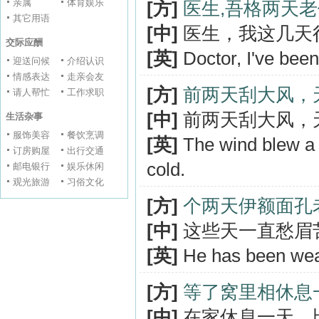
亲属
体育娱乐
[方]
医生,吾格两天
其它用语
[中]
医生，我这几天
交际应酬
[英]
Doctor, I've been
迎送问候
介绍认识
情感表达
走亲会友
[方]
前两天刮大风，
请人帮忙
工作求职
[中]
前两天刮大风，
生活杂事
服饰美容
餐饮烹调
[英]
The wind blew a l
订房购屋
出行交通
cold.
邮电银行
娱乐休闲
观光旅游
习俗文化
[方]
个两天伊额面孔
[中]
这些天一直愁眉
[英]
He has been wear
[方]
等了窝里相休息
[中]
在家休息一天，