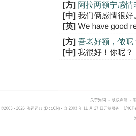
[方]
阿拉两额宁感情
[中]
我们俩感情很好
[英]
We have good rel
[方]
吾老好额，侬呢
[中]
我很好！你呢？
关于海词
-
版权声明
-
©2003 - 2026
海词词典
(Dict.CN) - 自 2003 年 11 月 27 日开始服务
沪ICP备