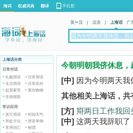
海词
权威词典
翻译
英 汉
|
汉语
|
上海话
广
上海话分类
今朝明朝我侪休息，
日常对话
礼貌用语
日常用语
[中]
因为今明两天我
生活用语
日常应对
起居家常
逛街购物
其他相关上海话，共
生病就医
常识应用
[方]
搿两日工作我回
其它用语
时间天气
[中]
这两天我辞职了
所处方位
拼音举例
常用词汇
称谓