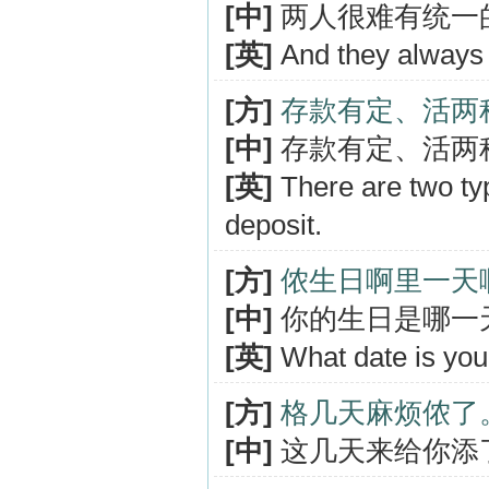
[中]
两人很难有统一
[英]
And they always h
[方]
存款有定、活两
[中]
存款有定、活两
[英]
There are two typ
deposit.
[方]
侬生日啊里一天
[中]
你的生日是哪一
[英]
What date is you
[方]
格几天麻烦侬了
[中]
这几天来给你添