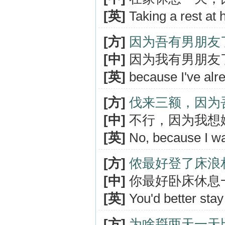
[英]
Taking a rest at 
[方]
因为吾有男朋友
[中]
因为我有男朋友
[英]
because I've alre
[方]
伐来三额，因为
[中]
不行，因为我想
[英]
No, because I wa
[方]
侬最好登了床浪
[中]
你最好卧床休息
[英]
You'd better stay
[方]
为啥搿两天一天