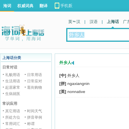
海词
权威词典
翻译
英 汉
|
汉语
|
上海话
广
上海话分类
外乡人
日常对话
礼貌用语
日常用语
[中]
外乡人
生活用语
日常应对
[拼]
ngaxiangnin
起居家常
逛街购物
[英]
nonnative
生病就医
常识应用
其它用语
时间天气
所处方位
拼音举例
常用词汇
称谓