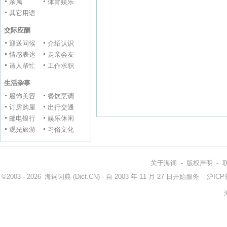
亲属
体育娱乐
其它用语
交际应酬
迎送问候
介绍认识
情感表达
走亲会友
请人帮忙
工作求职
生活杂事
服饰美容
餐饮烹调
订房购屋
出行交通
邮电银行
娱乐休闲
观光旅游
习俗文化
关于海词
-
版权声明
-
©2003 - 2026
海词词典
(Dict.CN) - 自 2003 年 11 月 27 日开始服务
沪ICP备