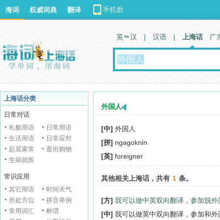
海词
权威词典
翻译
英 汉
|
汉语
|
上海话
广
上海话分类
外国人
日常对话
礼貌用语
日常用语
[中]
外国人
生活用语
日常应对
[拼]
ngagoknin
起居家常
逛街购物
[英]
foreigner
生病就医
常识应用
其他相关上海话，共有
1
条。
其它用语
时间天气
所处方位
拼音举例
[方]
我可以做中英双向翻译，参加脱外
常用词汇
称谓
[中]
我可以做英中双向翻译，参加和外