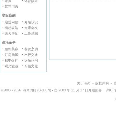
亲属
体育娱乐
其它用语
交际应酬
迎送问候
介绍认识
情感表达
走亲会友
请人帮忙
工作求职
生活杂事
服饰美容
餐饮烹调
订房购屋
出行交通
邮电银行
娱乐休闲
观光旅游
习俗文化
关于海词
-
版权声明
-
©2003 - 2026
海词词典
(Dict.CN) - 自 2003 年 11 月 27 日开始服务
沪ICP备