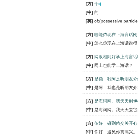
[方]
个
[中]
的
[英]
of;(possessive particle
[方]
哪能侬现在上海言话刚
[中]
怎么你现在上海话说得
[方]
网浪相阿好学上海言话
[中]
网上也能学上海话？
[方]
是额，我阿是听朋友介
[中]
是阿，我也是听朋友介
[方]
是海词网。我天天到伊
[中]
是海词网。我天天去它
[方]
侬好，碰到侬交关开心
[中]
你好！遇见你真高兴。