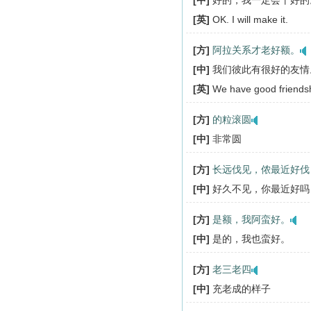
[中]
好的，我一定会干好的
[英]
OK. I will make it.
[方]
阿拉关系才老好额。
[中]
我们彼此有很好的友情
[英]
We have good friendsh
[方]
的粒滚圆
[中]
非常圆
[方]
长远伐见，侬最近好伐
[中]
好久不见，你最近好吗
[方]
是额，我阿蛮好。
[中]
是的，我也蛮好。
[方]
老三老四
[中]
充老成的样子