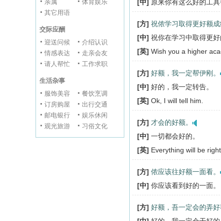
亲属
体育娱乐
[中]
原来你有这么好的工具
其它用语
[方]
祝侬学习取得更好额成
交际应酬
[中]
祝你在学习中取得更好
迎送问候
介绍认识
[英]
Wish you a higher aca
情感表达
走亲会友
请人帮忙
工作求职
[方]
好额，我一定帮伊刚。
生活杂事
[中]
好的，我一定转告。
服饰美容
餐饮烹调
[英]
Ok, I will tell him.
订房购屋
出行交通
邮电银行
娱乐休闲
[方]
才会的好额。
观光旅游
习俗文化
[中]
一切都会好的。
[英]
Everything will be right
[方]
侬应该往好额一面看。
[中]
你应该看到好的一面。
[方]
好额，吾一定会的弄好