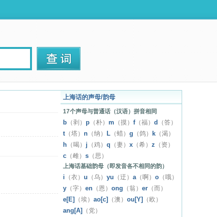
上海话的声母/韵母
17个声母与普通话（汉语）拼音相同
b
（剥）
p
（朴）
m
（摸）
f
（福）
d
（答）
t
（塔）
n
（纳）
L
（蜡）
g
（鸽）
k
（渴）
h
（喝）
j
（鸡）
q
（妻）
x
（希）
z
（资）
c
（雌）
s
（思）
上海话基础韵母（即发音各不相同的韵）
i
（衣）
u
（乌）
yu
（迂）
a
（啊）
o
（哦）
y
（字）
en
（恩）
ong
（翁）
er
（而）
e[E]
（埃）
ao[c]
（澳）
ou[Y]
（欧）
ang[A]
（党）