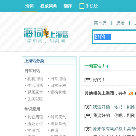
海词
权威词典
翻译
英 汉
|
汉语
|
上海话分类
一句言话！
日常对话
礼貌用语
日常用语
[中]
好的！
生活用语
日常应对
起居家常
逛街购物
其他相关上海话，共有
20
生病就医
[方]
我蛮好额，侬乃，刚刚
常识应用
[中]
我蛮好的，你呢，刚刚
其它用语
时间天气
所处方位
拼音举例
[方]
原来侬有噶好额工具帮
常用词汇
称谓