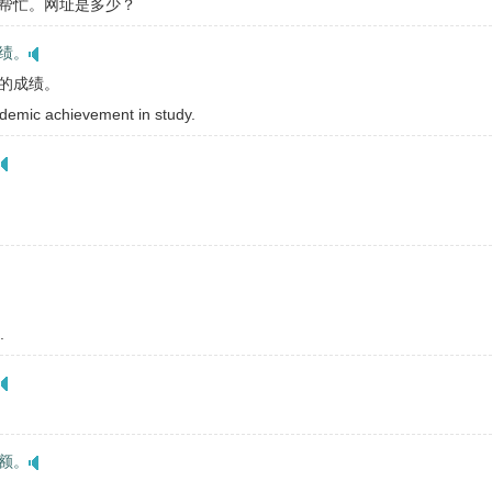
帮忙。网址是多少？
绩。
的成绩。
demic achievement in study.
.
额。