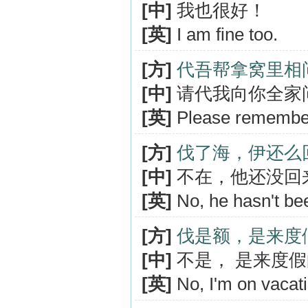
[中]
我也很好！
[英]
I am fine too.
[方]
代吾帮拿窝里相
[中]
请代我向你全家
[英]
Please remember 
[方]
伐了海，伊还么
[中]
不在，他还没回
[英]
No, he hasn't be
[方]
伐是额，是来度
[中]
不是， 是来度
[英]
No, I'm on vacati