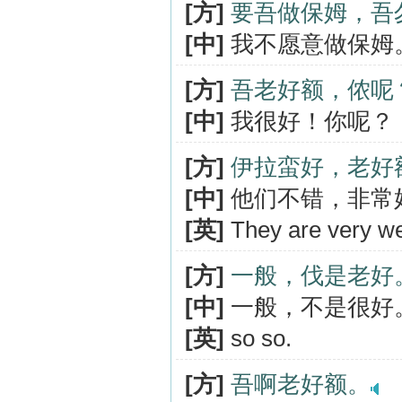
[方]
要吾做保姆，吾
[中]
我不愿意做保姆
[方]
吾老好额，侬呢
[中]
我很好！你呢？
[方]
伊拉蛮好，老好
[中]
他们不错，非常
[英]
They are very we
[方]
一般，伐是老好
[中]
一般，不是很好
[英]
so so.
[方]
吾啊老好额。