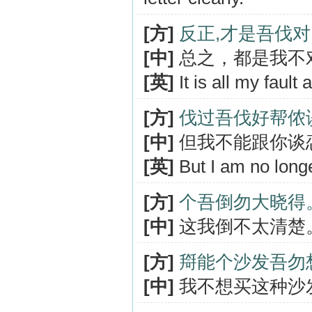
[方]
反正,才是吾伐
[中]
总之，都是我不
[英]
It is all my fault
[方]
伐过吾伐好帮侬
[中]
但我不能跟你谈
[英]
But I am no longe
[方]
个吾倒勿大晓得
[中]
这我倒不太清楚
[方]
搿能个沙发吾勿
[中]
我不想买这种沙