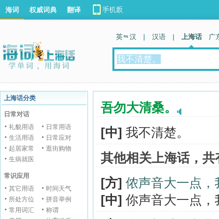
海词
权威词典
翻译
英 汉
|
汉语
|
上海话
广
上海话分类
吾勿大清桑。
日常对话
礼貌用语
日常用语
[中]
我不清楚。
生活用语
日常应对
起居家常
逛街购物
其他相关上海话，共
生病就医
常识应用
[方]
侬声音大一点，
其它用语
时间天气
[中]
你声音大一点，
所处方位
拼音举例
常用词汇
称谓