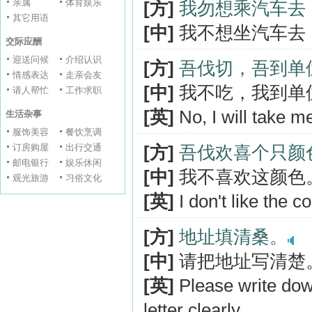
亲属
体育娱乐
[方]
我勿想乘汽车去
其它用语
[中]
我不想坐汽车去
交际应酬
迎送问候
介绍认识
[方]
吾伐切，吾到单
情感表达
走亲会友
[中]
我不吃，我到单
请人帮忙
工作求职
[英]
No, I will take m
生活杂事
服饰美容
餐饮烹调
订房购屋
出行交通
[方]
吾伐欢喜个只颜
邮电银行
娱乐休闲
[中]
我不喜欢这颜色
观光旅游
习俗文化
[英]
I don't like the co
[方]
地址填清桑。
[中]
请把地址写清楚
[英]
Please write dow
letter clearly.