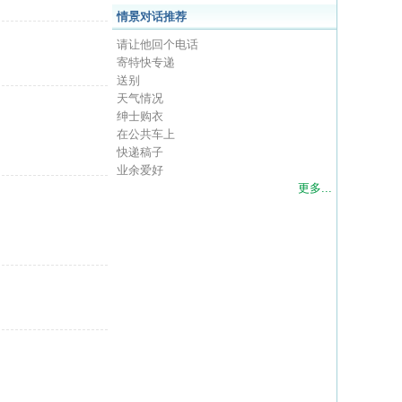
情景对话推荐
请让他回个电话
寄特快专递
送别
天气情况
绅士购衣
在公共车上
快递稿子
业余爱好
更多...