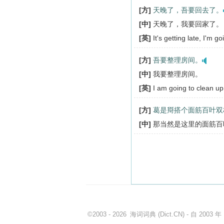
[方]
天晚了，吾要回去了。
[中]
天晚了，我要回家了。
[英]
It's getting late, I'm g
[方]
吾要整理房间。
[中]
我要整理房间。
[英]
I am going to clean u
[方]
葛是搿搭个面筋百叶双
[中]
那当然是这里的面筋百
©2003 - 2026
海词词典
(Dict.CN) - 自 200