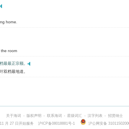
oing home.
p the room
档最最正宗额。
叶双档最地道。
关于海词
-
版权声明
-
联系海词
-
星级词汇
-
汉字列表
-
招贤纳士
3 年 11 月 27 日开始服务
沪ICP备08018881号-1
沪公网安备 3101150200