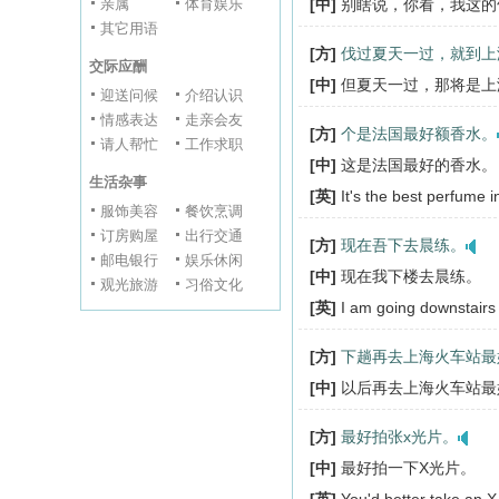
亲属
体育娱乐
[中]
别瞎说，你看，我这的
其它用语
[方]
伐过夏天一过，就到上
交际应酬
[中]
但夏天一过，那将是上
迎送问候
介绍认识
情感表达
走亲会友
[方]
个是法国最好额香水。
请人帮忙
工作求职
[中]
这是法国最好的香水。
生活杂事
[英]
It's the best perfume 
服饰美容
餐饮烹调
订房购屋
出行交通
[方]
现在吾下去晨练。
邮电银行
娱乐休闲
[中]
现在我下楼去晨练。
观光旅游
习俗文化
[英]
I am going downstairs 
[方]
下趟再去上海火车站最
[中]
以后再去上海火车站最
[方]
最好拍张x光片。
[中]
最好拍一下X光片。