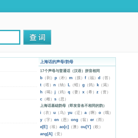
上海话的声母/韵母
17个声母与普通话（汉语）拼音相同
b
（剥）
p
（朴）
m
（摸）
f
（福）
d
（答）
t
（塔）
n
（纳）
L
（蜡）
g
（鸽）
k
（渴）
h
（喝）
j
（鸡）
q
（妻）
x
（希）
z
（资）
c
（雌）
s
（思）
上海话基础韵母（即发音各不相同的韵）
i
（衣）
u
（乌）
yu
（迂）
a
（啊）
o
（哦）
y
（字）
en
（恩）
ong
（翁）
er
（而）
e[E]
（埃）
ao[c]
（澳）
ou[Y]
（欧）
ang[A]
（党）