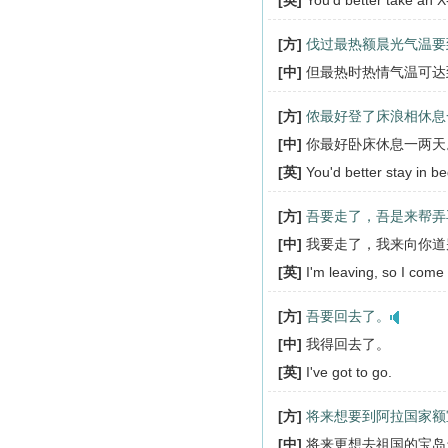
[英]
You'd better take an X
[方]
伐过最热额晨光气温要
[中]
但最热时热情气温可达
[方]
侬最好登了床浪相休息
[中]
你最好卧床休息一两天
[英]
You'd better stay in be
[方]
吾要走了，吾是来帮弄
[中]
我要走了，我来向你道
[英]
I'm leaving, so I come
[方]
吾要回去了。
[中]
我得回去了。
[英]
I've got to go.
[方]
将来想要到阿拉国家额
[中]
将来更想去祖国的宝岛