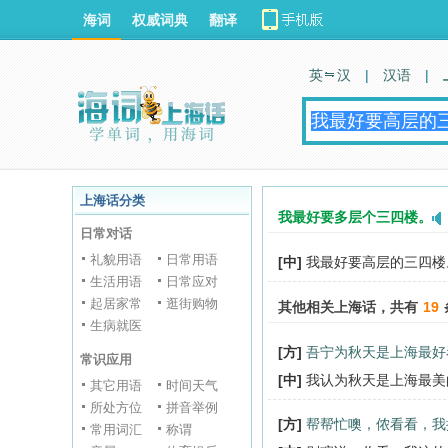
海词
权威词典
翻译
英 汉
|
汉语
|
上海话分类
我最好要多层个三四楼。
日常对话
礼貌用语
日常用语
[中]
我最好要高层的三四楼
生活用语
日常应对
起居家常
逛街购物
其他相关上海话，共有
19
生病就医
[方]
吾宁为秋天是上海最好
常识应用
[中]
我认为秋天是上海最美
其它用语
时间天气
所处方位
拼音举例
[方]
帮帮忙噢，侬看看，我
常用词汇
称谓