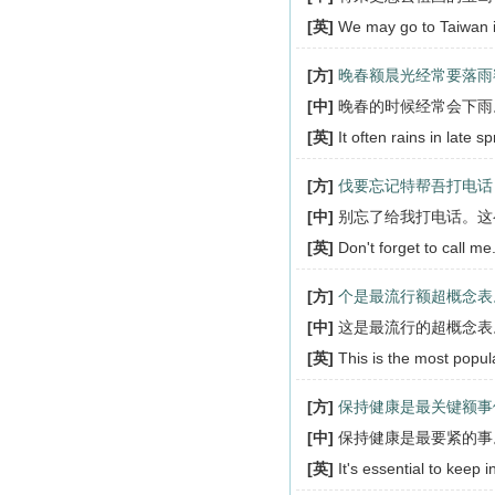
[英]
We may go to Taiwan in
[方]
晚春额晨光经常要落雨
[中]
晚春的时候经常会下雨
[英]
It often rains in late sp
[方]
伐要忘记特帮吾打电话
[中]
别忘了给我打电话。这
[英]
Don't forget to call me
[方]
个是最流行额超概念表
[中]
这是最流行的超概念表
[英]
This is the most popula
[方]
保持健康是最关键额事
[中]
保持健康是最要紧的事
[英]
It's essential to keep 