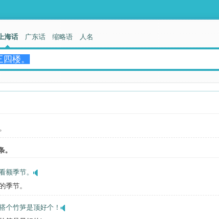
上海话
广东话
缩略语
人名
。
条。
看额季节。
的季节。
搭个竹笋是顶好个！