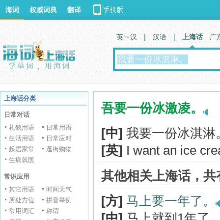
海词
权威词典
翻译
英 汉
|
汉语
|
上海话
广
上海话分类
吾要一份冰激凌。
日常对话
礼貌用语
日常用语
[中]
我要一份冰淇淋
生活用语
日常应对
[英]
I want an ice cr
起居家常
逛街购物
生病就医
其他相关上海话，共
常识应用
其它用语
时间天气
[方]
马上要一年了。
所处方位
拼音举例
常用词汇
称谓
[中]
马上就到1年了