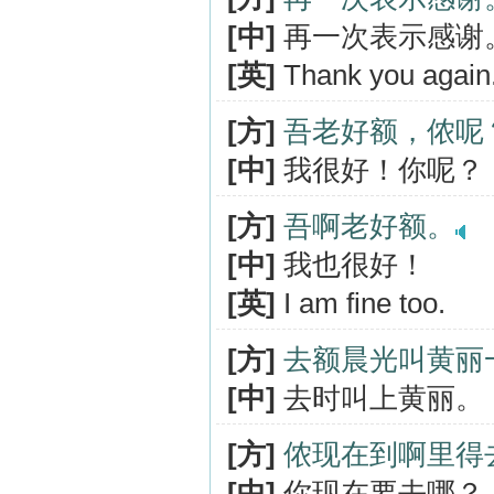
[中]
再一次表示感谢
[英]
Thank you again
[方]
吾老好额，侬呢
[中]
我很好！你呢？
[方]
吾啊老好额。
[中]
我也很好！
[英]
I am fine too.
[方]
去额晨光叫黄丽
[中]
去时叫上黄丽。
[方]
侬现在到啊里得
[中]
你现在要去哪？