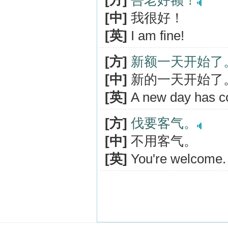
[方]
吾老好额！
[中]
我很好！
[英]
I am fine!
[方]
新额一天开始了
[中]
新的一天开始了
[英]
A new day has c
[方]
伐要客气。
[中]
不用客气。
[英]
You're welcome.