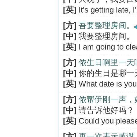
[英]
It's getting late,
[方]
吾要整理房间。
[中]
我要整理房间。
[英]
I am going to cl
[方]
侬生日啊里一天
[中]
你的生日是哪一
[英]
What date is you
[方]
侬帮伊刚一声，
[中]
请告诉他好吗？
[英]
Could you please
[方]
再一次表示感谢