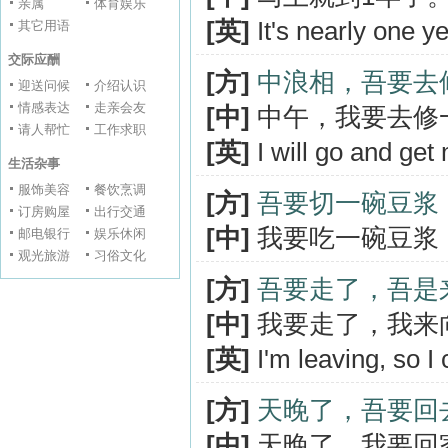
亲属
体育娱乐
[英]
It's nearly one y
其它用语
交际应酬
[方]
中浪相，吾要去
迎送问候
介绍认识
情感表达
走亲会友
[中]
中午，我要去修
请人帮忙
工作求职
[英]
I will go and get
生活杂事
服饰美容
餐饮烹调
[方]
吾要切一碗豆浆
订房购屋
出行交通
[中]
我要吃一碗豆浆
邮电银行
娱乐休闲
观光旅游
习俗文化
[方]
吾要走了，吾是
[中]
我要走了，我来
[英]
I'm leaving, so I
[方]
天晚了，吾要回
[中]
天晚了，我要回