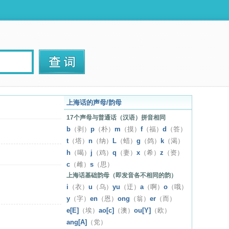
上海话的声母/韵母
17个声母与普通话（汉语）拼音相同
b
（剥）
p
（朴）
m
（摸）
f
（福）
d
（答）
t
（塔）
n
（纳）
L
（蜡）
g
（鸽）
k
（渴）
h
（喝）
j
（鸡）
q
（妻）
x
（希）
z
（资）
c
（雌）
s
（思）
上海话基础韵母（即发音各不相同的韵）
i
（衣）
u
（乌）
yu
（迂）
a
（啊）
o
（哦）
y
（字）
en
（恩）
ong
（翁）
er
（而）
e[E]
（埃）
ao[c]
（澳）
ou[Y]
（欧）
ang[A]
（党）