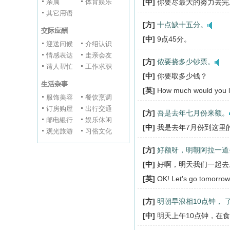
亲属
体育娱乐
[中]
你要尽最大的努力去完
其它用语
[方]
十点缺十五分。
交际应酬
[中]
9点45分。
迎送问候
介绍认识
情感表达
走亲会友
[方]
侬要挠多少钞票。
请人帮忙
工作求职
[中]
你要取多少钱？
生活杂事
[英]
How much would you li
服饰美容
餐饮烹调
订房购屋
出行交通
[方]
吾是去年七月份来额。
邮电银行
娱乐休闲
[中]
我是去年7月份到这里
观光旅游
习俗文化
[方]
好额呀，明朝阿拉一道
[中]
好啊，明天我们一起去
[英]
OK! Let's go tomorrow
[方]
明朝早浪相10点钟， 
[中]
明天上午10点钟，在