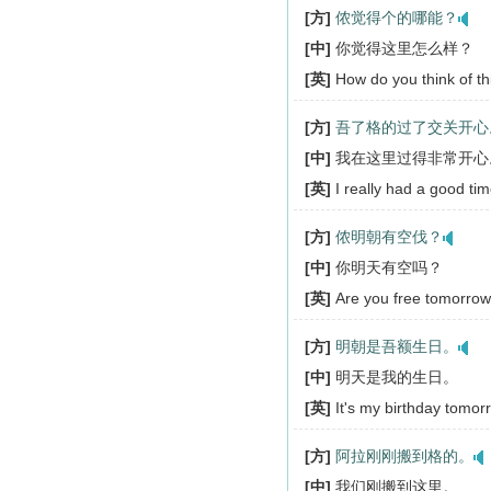
[方]
侬觉得个的哪能？
[中]
你觉得这里怎么样？
[英]
How do you think of th
[方]
吾了格的过了交关开心
[中]
我在这里过得非常开心
[英]
I really had a good tim
[方]
侬明朝有空伐？
[中]
你明天有空吗？
[英]
Are you free tomorro
[方]
明朝是吾额生日。
[中]
明天是我的生日。
[英]
It's my birthday tomor
[方]
阿拉刚刚搬到格的。
[中]
我们刚搬到这里。