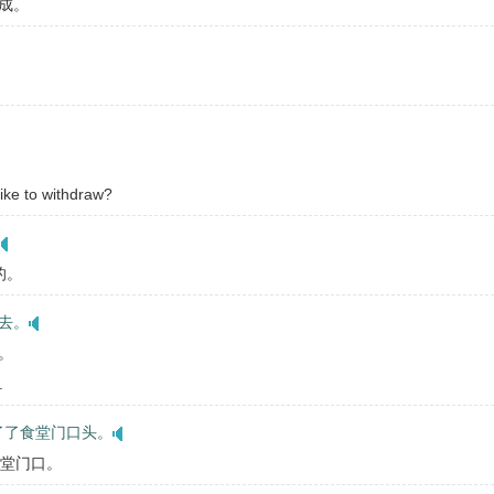
成。
ke to withdraw?
的。
去。
。
.
了了食堂门口头。
食堂门口。