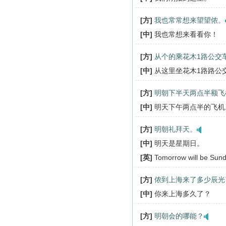
[方]
我也常常想来望望侬。
[中]
我也常想来看看你！
[方]
从个的乘花木1路公交
[中]
从这里坐花木1路路公
[方]
明朝下半天两点半额飞
[中]
明天下午两点半的飞机
[方]
明朝礼拜天。
[中]
明天是星期日。
[英]
Tomorrow will be Sund
[方]
侬到上海来了多少辰光
[中]
你来上海多久了？
[方]
明朝会的哪能？