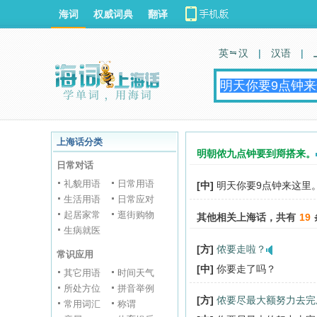
海词
权威词典
翻译
英 汉
|
汉语
|
上海话分类
明朝侬九点钟要到搿搭来。
日常对话
礼貌用语
日常用语
[中]
明天你要9点钟来这里
生活用语
日常应对
起居家常
逛街购物
其他相关上海话，共有
19
生病就医
[方]
侬要走啦？
常识应用
[中]
你要走了吗？
其它用语
时间天气
所处方位
拼音举例
[方]
侬要尽最大额努力去完
常用词汇
称谓