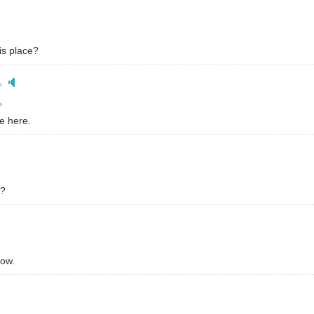
is place?
。
。
e here.
w?
row.