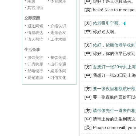
亲属
体育娱乐
[中]
你好！遇见你真高兴。
其它用语
[英]
hello! Nice to meet yo
交际应酬
[方]
侬老吸引宁额。
迎送问候
介绍认识
[中]
你好迷人啊。
情感表达
走亲会友
请人帮忙
工作求职
[方]
侬好，侬额信老早收到
生活杂事
[中]
你好，你的信早已收到
服饰美容
餐饮烹调
订房购屋
出行交通
[方]
吾想订一张20号到上
邮电银行
娱乐休闲
[中]
我想订一张20日到上
观光旅游
习俗文化
[方]
要一张夜里相额航班额
[中]
要一张夜航的票价可以
[方]
请带侬先生一道来白相
[中]
请带上你的先生到我这
[英]
Please come with your