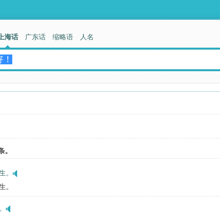
上海话
广东话
缩略语
人名
条。
生。
生。
。