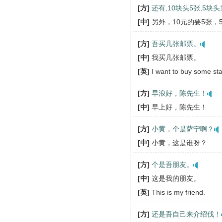
[方]
还有,10块头5张,5块头
[中]
另外，10元的要5张，
[方]
吾买几张邮票。
[中]
我买几张邮票。
[英]
I want to buy some st
[方]
早浪好，陈先生！
[中]
早上好，陈先生！
[方]
小黄，个是萨宁啊？
[中]
小黄，这是谁呀？
[方]
个是吾朋友。
[中]
这是我的朋友。
[英]
This is my friend.
[方]
还是吾自己来介绍伐！