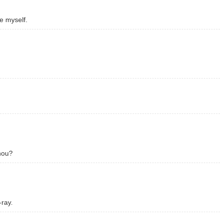
e myself.
hou?
-ray.