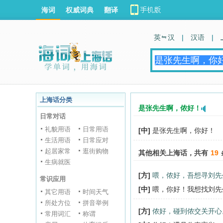
海词
权威词典
翻译
英 汉
|
汉语
|
上海话分类
是张先生啊，侬好！
日常对话
礼貌用语
日常用语
[中]
是张先生啊，你好！
生活用语
日常应对
起居家常
逛街购物
其他相关上海话，共有
19
生病就医
[方]
喂，侬好，吾想寻刘先
常识应用
[中]
喂，你好！我想找刘先
其它用语
时间天气
所处方位
拼音举例
[方]
侬好，碰到侬交关开心
常用词汇
称谓