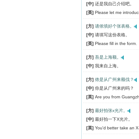
[中]
还是我自己介绍吧。
[英]
Please let me introduc
[方]
请侬填好个张表格。
[中]
请填写这份表格。
[英]
Please fill in the form.
[方]
吾是上海额。
[中]
我来自上海。
[方]
侬是从广州来额伐？
[中]
你是从广州来的吗？
[英]
Are you from Guangz
[方]
最好拍张x光片。
[中]
最好拍一下X光片。
[英]
You'd better take an X