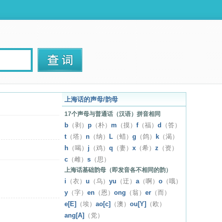
上海话的声母/韵母
17个声母与普通话（汉语）拼音相同
b
（剥）
p
（朴）
m
（摸）
f
（福）
d
（答）
t
（塔）
n
（纳）
L
（蜡）
g
（鸽）
k
（渴）
h
（喝）
j
（鸡）
q
（妻）
x
（希）
z
（资）
c
（雌）
s
（思）
上海话基础韵母（即发音各不相同的韵）
i
（衣）
u
（乌）
yu
（迂）
a
（啊）
o
（哦）
y
（字）
en
（恩）
ong
（翁）
er
（而）
e[E]
（埃）
ao[c]
（澳）
ou[Y]
（欧）
ang[A]
（党）