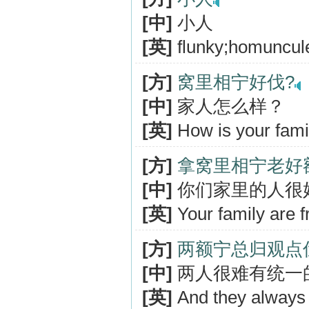
[中]
小人
[英]
flunky;homuncul
[方]
窝里相宁好伐?
[中]
家人怎么样？
[英]
How is your fami
[方]
拿窝里相宁老好
[中]
你们家里的人很
[英]
Your family are fr
[方]
两额宁总归观点
[中]
两人很难有统一
[英]
And they always h