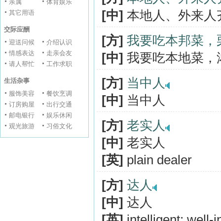
亲属
体育娱乐
[中]
本地人、外来人
其它用语
交际应酬
[方]
我要吃本邦菜，
迎送问候
介绍认识
情感表达
走亲会友
[中]
我要吃本地菜，
请人帮忙
工作求职
[方]
当中人
生活杂事
服饰美容
餐饮烹调
[中]
当中人
订房购屋
出行交通
邮电银行
娱乐休闲
[方]
老实人
观光旅游
习俗文化
[中]
老实人
[英]
plain dealer
[方]
达人
[中]
达人
[英]
intelligent; well