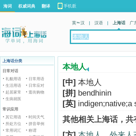
海词
权威词典
翻译
英 汉
|
汉语
|
上海话
广
上海话分类
本地人
日常对话
礼貌用语
日常用语
[中]
本地人
生活用语
日常应对
[拼]
bendhinin
起居家常
逛街购物
生病就医
[英]
indigen;native;a s
常识应用
其它用语
时间天气
其他相关上海话，共
所处方位
拼音举例
常用词汇
称谓
[方]
本地人、外来人