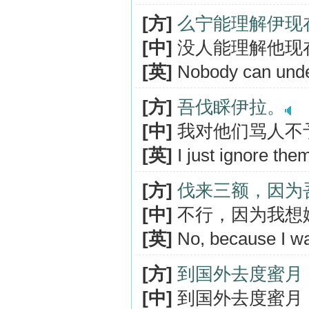
[方]
么宁能理解伊现
[中]
没人能理解他现
[英]
Nobody can under
[方]
吾伐睬伊拉。
[中]
我对他们骂人不
[英]
I just ignore the
[方]
伐来三额，因为
[中]
不行，因为我想
[英]
No, because I wa
[方]
到国外去度蜜月
[中]
到国外去度蜜月