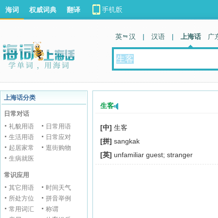
海词
权威词典
翻译
英 汉
|
汉语
|
上海话
广
上海话分类
生客
日常对话
礼貌用语
日常用语
[中]
生客
生活用语
日常应对
[拼]
sangkak
起居家常
逛街购物
[英]
unfamiliar guest; stranger
生病就医
常识应用
其它用语
时间天气
所处方位
拼音举例
常用词汇
称谓