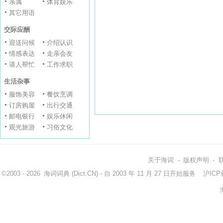
亲属
体育娱乐
其它用语
交际应酬
迎送问候
介绍认识
情感表达
走亲会友
请人帮忙
工作求职
生活杂事
服饰美容
餐饮烹调
订房购屋
出行交通
邮电银行
娱乐休闲
观光旅游
习俗文化
关于海词
-
版权声明
-
©2003 - 2026
海词词典
(Dict.CN) - 自 2003 年 11 月 27 日开始服务
沪ICP备