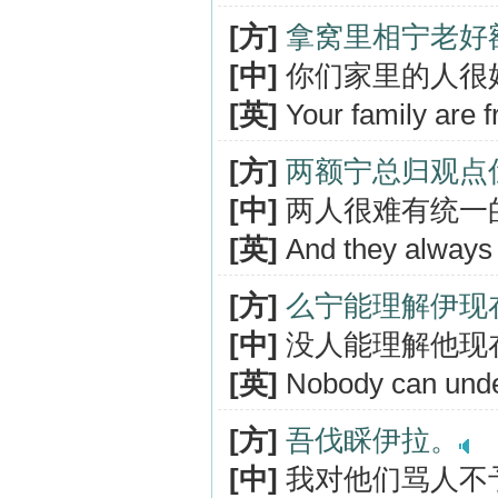
[方]
拿窝里相宁老好
[中]
你们家里的人很
[英]
Your family are fr
[方]
两额宁总归观点
[中]
两人很难有统一
[英]
And they always h
[方]
么宁能理解伊现
[中]
没人能理解他现
[英]
Nobody can under
[方]
吾伐睬伊拉。
[中]
我对他们骂人不