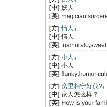
[中]
妖人
[英]
magician;sorcer
[方]
情人
[中]
情人
[英]
inamorato;sweet 
[方]
小人
[中]
小人
[英]
flunky;homuncul
[方]
窝里相宁好伐?
[中]
家人怎么样？
[英]
How is your fami