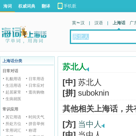
海词
权威词典
翻译
英 汉
|
汉语
|
上海话
广
上海话分类
苏北人
日常对话
礼貌用语
日常用语
[中]
苏北人
生活用语
日常应对
[拼]
suboknin
起居家常
逛街购物
生病就医
其他相关上海话，共
常识应用
其它用语
时间天气
[方]
当中人
所处方位
拼音举例
常用词汇
称谓
[中]
当中人