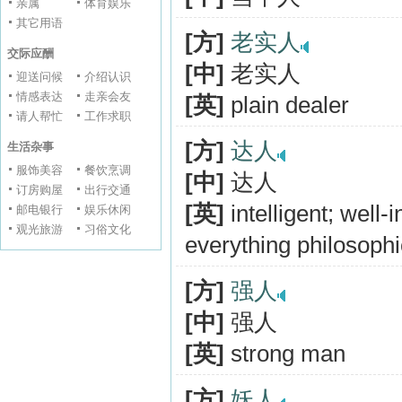
亲属
体育娱乐
其它用语
[方]
老实人
交际应酬
[中]
老实人
迎送问候
介绍认识
情感表达
走亲会友
[英]
plain dealer
请人帮忙
工作求职
[方]
达人
生活杂事
服饰美容
餐饮烹调
[中]
达人
订房购屋
出行交通
[英]
intelligent; well
邮电银行
娱乐休闲
观光旅游
习俗文化
everything philosophi
[方]
强人
[中]
强人
[英]
strong man
[方]
妖人