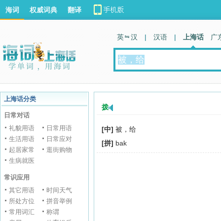
海词
权威词典
翻译
英 汉
|
汉语
|
上海话
广
上海话分类
拨
日常对话
礼貌用语
日常用语
[中]
被，给
生活用语
日常应对
[拼]
bak
起居家常
逛街购物
生病就医
常识应用
其它用语
时间天气
所处方位
拼音举例
常用词汇
称谓