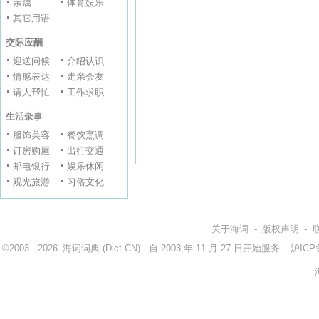
亲属
体育娱乐
其它用语
交际应酬
迎送问候
介绍认识
情感表达
走亲会友
请人帮忙
工作求职
生活杂事
服饰美容
餐饮烹调
订房购屋
出行交通
邮电银行
娱乐休闲
观光旅游
习俗文化
关于海词
-
版权声明
-
©2003 - 2026
海词词典
(Dict.CN) - 自 2003 年 11 月 27 日开始服务
沪ICP备