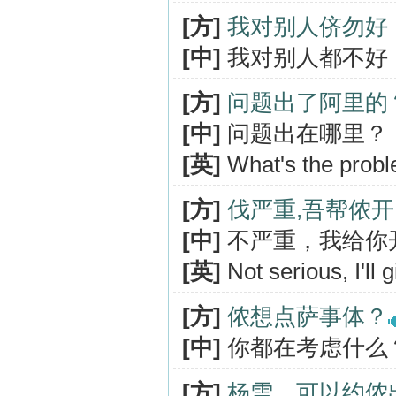
[方]
我对别人侪勿好
[中]
我对别人都不好
[方]
问题出了阿里的
[中]
问题出在哪里？
[英]
What's the prob
[方]
伐严重,吾帮侬
[中]
不严重，我给你
[英]
Not serious, I'll 
[方]
侬想点萨事体？
[中]
你都在考虑什么
[方]
杨雪，可以约侬