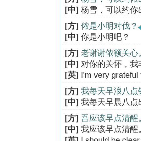
[中]
杨雪，可以约你
[方]
侬是小明对伐？
[中]
你是小明吧？
[方]
老谢谢侬额关心
[中]
对你的关怀，我
[英]
I'm very grateful 
[方]
我每天早浪八点
[中]
我每天早晨八点
[方]
吾应该早点清醒
[中]
我应该早点清醒
[英]
I should be clear 