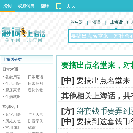
海词
权威词典
翻译
英 汉
|
汉语
|
上海话
广
上海话分类
要搞出点名堂来，对
日常对话
礼貌用语
日常用语
[中]
要搞出点名堂来
生活用语
日常应对
起居家常
逛街购物
其他相关上海话，共
生病就医
常识应用
[方]
搿套钱币要弄到
其它用语
时间天气
[中]
要搞到这套钱币
所处方位
拼音举例
常用词汇
称谓