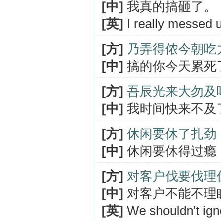
[中]
我真的搞砸了。
[英]
I really messed 
[方]
乃弄得侬今朝吃
[中]
搞的你今天累死
[方]
吾辰光来大勿及
[中]
我时间快来不及
[方]
休闲要休了扎劲
[中]
休闲要休得过瘾
[方]
对客户伐要伐理
[中]
对客户不能不理
[英]
We shouldn't igno