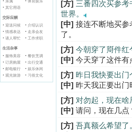
亲属
体育娱乐
[方]
三番四次买参考
其它用语
世界。
交际应酬
[中]
接连不断地买参
迎送问候
介绍认识
情感表达
走亲会友
了。
请人帮忙
工作求职
[方]
今朝穿了搿件红
生活杂事
服饰美容
餐饮烹调
[中]
今天穿了这件有
订房购屋
出行交通
邮电银行
娱乐休闲
[方]
昨日我快要出门
观光旅游
习俗文化
[中]
昨天我正要出门
[方]
对勿起，现在啥
[中]
请问，现在几点
[方]
吾真额么希望了