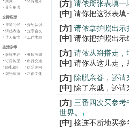
亲属
体育娱乐
[方]
请侬搿张表填一
其它用语
[中]
请你把这张表填
交际应酬
迎送问候
介绍认识
[方]
请侬拿护照出示
情感表达
走亲会友
[中]
请你把护照出示
请人帮忙
工作求职
生活杂事
[方]
请侬从搿搭走，
服饰美容
餐饮烹调
订房购屋
出行交通
[中]
请你从这儿走，
邮电银行
娱乐休闲
观光旅游
习俗文化
[方]
除脱亲眷，还请
[中]
除了亲戚，还请
[方]
三番四次买参考
世界。
[中]
接连不断地买参