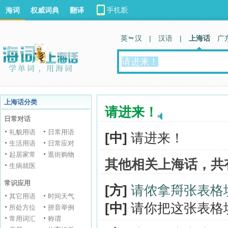
海词
权威词典
翻译
英 汉
|
汉语
|
上海话
广
上海话分类
请进来！
日常对话
礼貌用语
日常用语
[中]
请进来！
生活用语
日常应对
起居家常
逛街购物
其他相关上海话，共
生病就医
常识应用
[方]
请侬拿搿张表格
其它用语
时间天气
[中]
请你把这张表格
所处方位
拼音举例
常用词汇
称谓