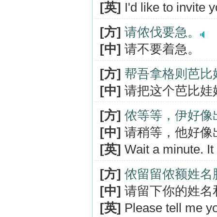
[英]
I'd like to invite
[方]
请侬伐要急。
[中]
请不要着急。
[方]
帮吾拿格则芭比
[中]
请把这个芭比娃
[方]
侬等等，伊好像
[中]
请稍等，他好像
[英]
Wait a minute. It
[方]
侬留留侬额姓名
[中]
请留下你的姓名
[英]
Please tell me 