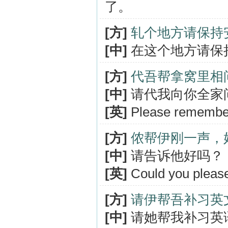
了。
[方]
轧个地方请保持
[中]
在这个地方请保
[方]
代吾帮拿窝里相
[中]
请代我向你全家
[英]
Please remember 
[方]
侬帮伊刚一声，
[中]
请告诉他好吗？
[英]
Could you please
[方]
请伊帮吾补习英
[中]
请她帮我补习英