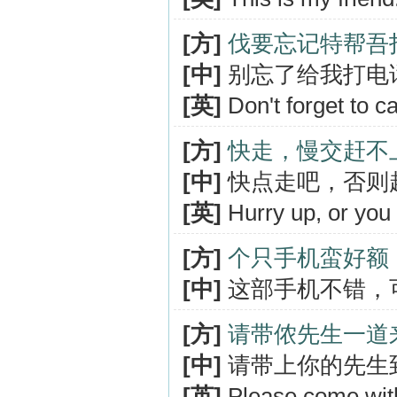
[方]
伐要忘记特帮吾
[中]
别忘了给我打电
[英]
Don't forget to ca
[方]
快走，慢交赶不
[中]
快点走吧，否则
[英]
Hurry up, or you 
[方]
个只手机蛮好额
[中]
这部手机不错，
[方]
请带侬先生一道
[中]
请带上你的先生
[英]
Please come with