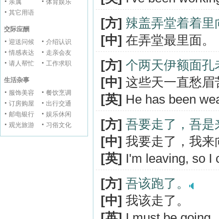
亲属
体育娱乐
其它用语
[方]
辣盖弄堂着着里
交际应酬
[中]
在弄堂最里面。
迎送问候
介绍认识
情感表达
走亲会友
[方]
个两天伊额面孔
请人帮忙
工作求职
[中]
这些天一直愁眉
生活杂事
服饰美容
餐饮烹调
[英]
He has been wear
订房购屋
出行交通
邮电银行
娱乐休闲
[方]
吾要走了，吾是
观光旅游
习俗文化
[中]
我要走了，我来
[英]
I'm leaving, so I
[方]
吾该跑了。
[中]
我该走了。
[英]
I must be going.