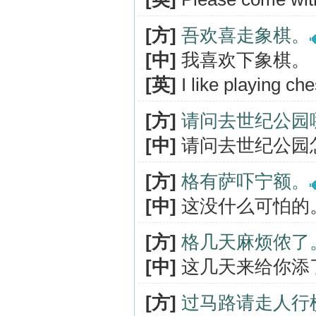
[方]
吾欢喜走象棋。
[中]
我喜欢下象棋。
[英]
I like playing che
[方]
请问去世纪公园
[中]
请问去世纪公园
[方]
格有萨吓宁额。
[中]
这没什么可怕的
[方]
格几天麻烦侬了
[中]
这几天来给你添
[方]
过马路请走人行