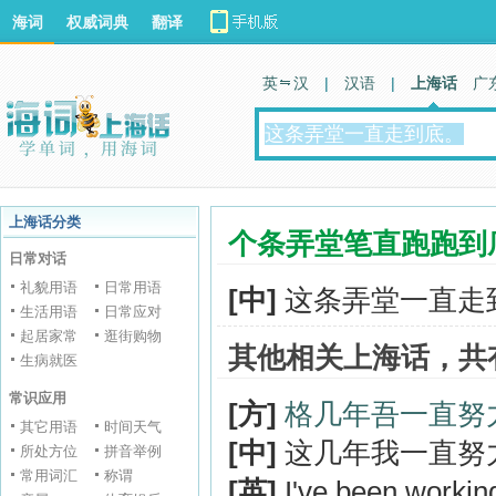
海词
权威词典
翻译
英 汉
|
汉语
|
上海话
广
上海话分类
个条弄堂笔直跑跑到
日常对话
礼貌用语
日常用语
[中]
这条弄堂一直走
生活用语
日常应对
起居家常
逛街购物
其他相关上海话，共
生病就医
常识应用
[方]
格几年吾一直努
其它用语
时间天气
[中]
这几年我一直努
所处方位
拼音举例
常用词汇
称谓
[英]
I've been working