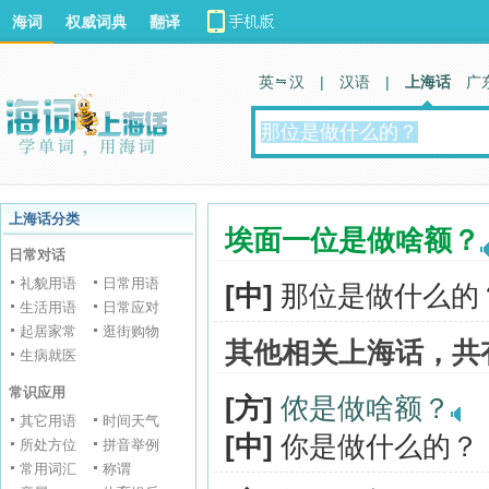
海词
权威词典
翻译
英 汉
|
汉语
|
上海话
广
上海话分类
埃面一位是做啥额？
日常对话
礼貌用语
日常用语
[中]
那位是做什么的
生活用语
日常应对
起居家常
逛街购物
其他相关上海话，共
生病就医
常识应用
[方]
侬是做啥额？
其它用语
时间天气
[中]
你是做什么的？
所处方位
拼音举例
常用词汇
称谓