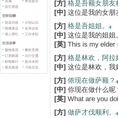
亲属
体育娱乐
[方]
格是吾额女朋友
其它用语
[中]
这位是我的女朋
交际应酬
迎送问候
介绍认识
[方]
格是吾姐姐。
情感表达
走亲会友
[中]
这位是我的姐姐
请人帮忙
工作求职
[英]
This is my elder s
生活杂事
服饰美容
餐饮烹调
订房购屋
出行交通
[方]
格是林欢，阿拉
邮电银行
娱乐休闲
[中]
这位是林欢，我
观光旅游
习俗文化
[方]
侬现在做萨额？
[中]
你现在做什么呢
[英]
What are you do
[方]
做萨才伐顺利。