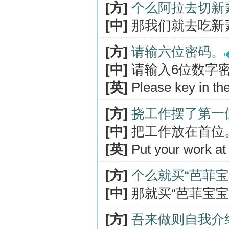
[方]
个么阿拉去切新
[中]
那我们就去吃新
[方]
请输六位密码。
[中]
请输入6位数字
[英]
Please key in the
[方]
挠工作摆了第一
[中]
把工作放在首位
[英]
Put your work at t
[方]
个么就买“芭菲宝
[中]
那就买“芭菲宝宝
[方]
吾来做则自我介