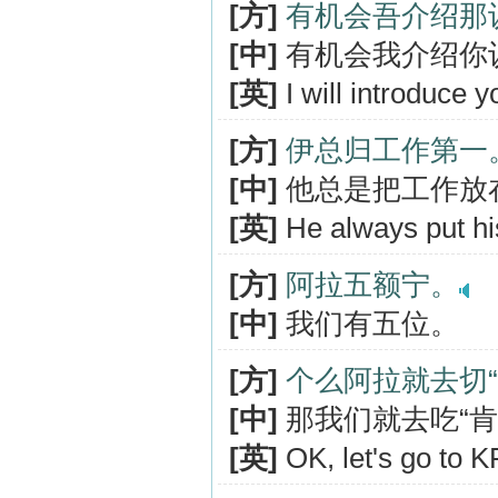
[方]
有机会吾介绍那
[中]
有机会我介绍你
[英]
I will introduce y
[方]
伊总归工作第一
[中]
他总是把工作放
[英]
He always put his 
[方]
阿拉五额宁。
[中]
我们有五位。
[方]
个么阿拉就去切“
[中]
那我们就去吃“肯
[英]
OK, let's go to K