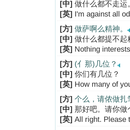
[中]
做什么都不走运
[英]
I'm against all o
[方]
做萨啊么精神。
[中]
做什么都提不起
[英]
Nothing interest
[方]
(亻那)几位？
[中]
你们有几位？
[英]
How many of yo
[方]
个么，请侬做扎
[中]
那好吧。请你做
[英]
All right. Please 