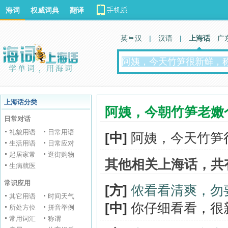
海词
权威词典
翻译
英 汉
|
汉语
|
上海话
广
上海话分类
阿姨，今朝竹笋老嫩
日常对话
礼貌用语
日常用语
[中]
阿姨，今天竹笋
生活用语
日常应对
起居家常
逛街购物
其他相关上海话，共
生病就医
常识应用
[方]
侬看看清爽，勿
其它用语
时间天气
[中]
你仔细看看，很
所处方位
拼音举例
常用词汇
称谓