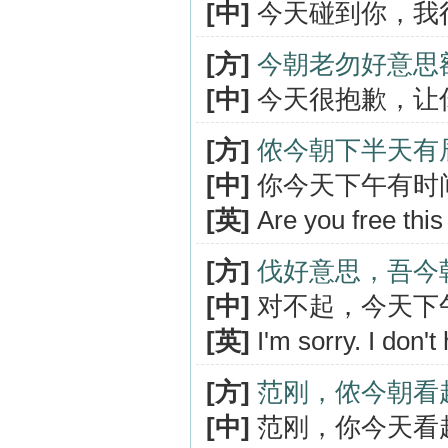
[中]
今天碰到你，我
[方]
今朝老勿好意思
[中]
今天很抱歉，让
[方]
侬今朝下半天有
[中]
你今天下午有时
[英]
Are you free this
[方]
伐好意思，吾今
[中]
对不起，今天下
[英]
I'm sorry. I don't
[方]
范刚，侬今朝看
[中]
范刚，你今天看