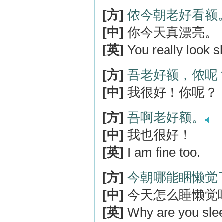
[方]
侬今朝老好看额
[中]
你今天真漂亮。
[英]
You really look s
[方]
吾老好额，侬呢
[中]
我很好！你呢？
[方]
吾啊老好额。
[中]
我也很好！
[英]
I am fine too.
[方]
今朝哪能睏懒觉
[中]
今天怎么睡懒觉
[英]
Why are you slee