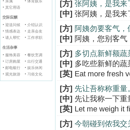
亲属
体育娱乐
[方]
张阿姨，是我来
其它用语
[中]
张阿姨，是我来
交际应酬
迎送问候
介绍认识
[方]
阿姨勿要客气，
情感表达
走亲会友
[中]
阿姨，您别客气
请人帮忙
工作求职
生活杂事
[方]
多切点新鲜额蔬
服饰美容
餐饮烹调
订房购屋
出行交通
[中]
多吃些新鲜的蔬
邮电银行
娱乐休闲
[英]
Eat more fresh ve
观光旅游
习俗文化
[方]
先让吾称称重量
[中]
先让我称一下重
[英]
Let me weigh it fi
[方]
今朝碰到侬我交