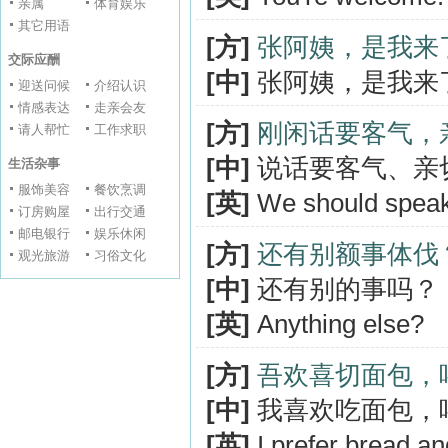
亲属
体育娱乐
其它用语
[方]
张阿姨，是我来
交际应酬
[中]
张阿姨，是我来
迎送问候
介绍认识
情感表达
走亲会友
[方]
刚闲话要客气，
请人帮忙
工作求职
[中]
说话要客气、亲
生活杂事
服饰美容
餐饮烹调
[英]
We should speak 
订房购屋
出行交通
邮电银行
娱乐休闲
[方]
还有别额事体伐
观光旅游
习俗文化
[中]
还有别的事吗？
[英]
Anything else?
[方]
吾欢喜切面包，
[中]
我喜欢吃面包，
[英]
I prefer bread an