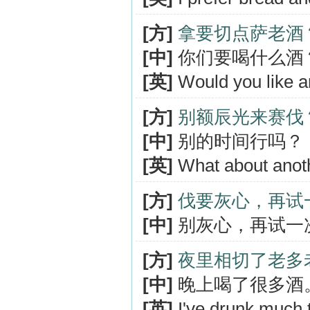
[方]
拿要切点萨老酒
[中]
你们要喝什么酒
[英]
Would you like an
[方]
别额辰光来赛伐
[中]
别的时间行吗？
[英]
What about anot
[方]
伐要灰心，再试
[中]
别灰心，再试一
[方]
夜里相切了老多
[中]
晚上喝了很多酒
[英]
I've drunk much t