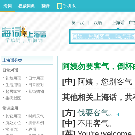
海词
权威词典
翻译
英 汉
|
汉语
|
上海话
广
上海话分类
阿姨勿要客气，倒杯
日常对话
礼貌用语
日常用语
[中]
阿姨，您别客气
生活用语
日常应对
起居家常
逛街购物
其他相关上海话，共
生病就医
常识应用
[方]
伐要客气。
其它用语
时间天气
[中]
不用客气。
所处方位
拼音举例
常用词汇
称谓
[英]
You're welcome.