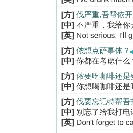
[方]
伐严重,吾帮侬
[中]
不严重，我给你
[英]
Not serious, I'll 
[方]
侬想点萨事体？
[中]
你都在考虑什么
[方]
侬要吃咖啡还是
[中]
你想喝咖啡还是
[方]
伐要忘记特帮吾
[中]
别忘了给我打电
[英]
Don't forget to ca