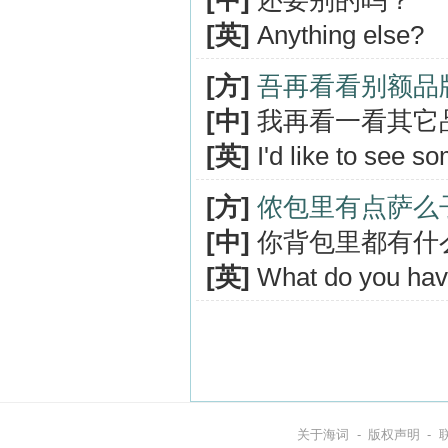
[中]
还要别的吗？
[英]
Anything else?
[方]
吾再看看别额品
[中]
我再看一看其它
[英]
I'd like to see s
[方]
侬包里有点萨么
[中]
你背包里都有什
[英]
What do you hav
关于海词
-
版权声明
-