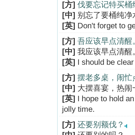
[方]
伐要忘记特买桶
[中]
别忘了要桶纯净
[英]
Don't forget to ge
[方]
吾应该早点清醒
[中]
我应该早点清醒
[英]
I should be clear 
[方]
摆老多桌，闹忙
[中]
大摆喜宴，热闹
[英]
I hope to hold an
jolly time.
[方]
还要别额伐？