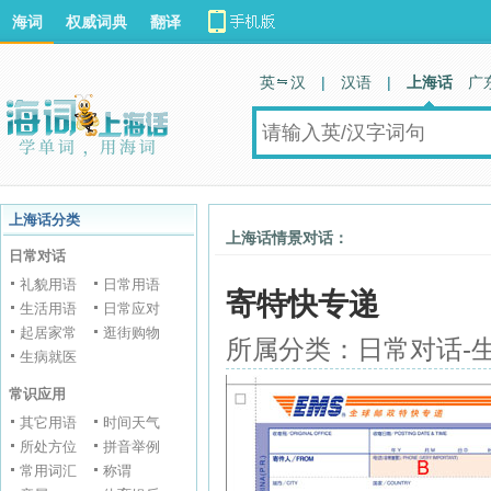
海词
权威词典
翻译
英 汉
|
汉语
|
上海话
广
上海话分类
上海话情景对话：
日常对话
礼貌用语
日常用语
寄特快专递
生活用语
日常应对
起居家常
逛街购物
所属分类：日常对话-
生病就医
常识应用
其它用语
时间天气
所处方位
拼音举例
常用词汇
称谓