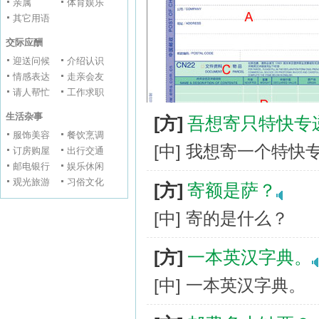
亲属
体育娱乐
其它用语
交际应酬
迎送问候
介绍认识
情感表达
走亲会友
请人帮忙
工作求职
生活杂事
[方]
吾想寄只特快专
服饰美容
餐饮烹调
[中] 我想寄一个特快
订房购屋
出行交通
邮电银行
娱乐休闲
观光旅游
习俗文化
[方]
寄额是萨？
[中] 寄的是什么？
[方]
一本英汉字典。
[中] 一本英汉字典。