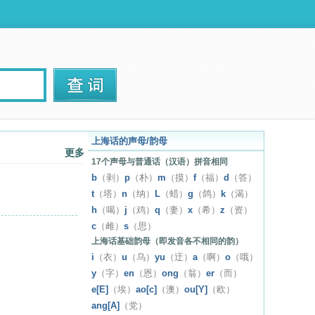
上海话的声母/韵母
更多
17个声母与普通话（汉语）拼音相同
b
（剥）
p
（朴）
m
（摸）
f
（福）
d
（答）
t
（塔）
n
（纳）
L
（蜡）
g
（鸽）
k
（渴）
h
（喝）
j
（鸡）
q
（妻）
x
（希）
z
（资）
c
（雌）
s
（思）
上海话基础韵母（即发音各不相同的韵）
i
（衣）
u
（乌）
yu
（迂）
a
（啊）
o
（哦）
y
（字）
en
（恩）
ong
（翁）
er
（而）
e[E]
（埃）
ao[c]
（澳）
ou[Y]
（欧）
ang[A]
（党）