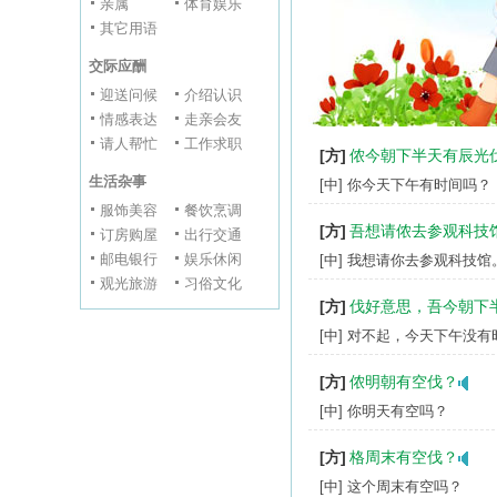
亲属
体育娱乐
其它用语
交际应酬
迎送问候
介绍认识
情感表达
走亲会友
请人帮忙
工作求职
[方]
侬今朝下半天有辰光
生活杂事
[中] 你今天下午有时间吗？
服饰美容
餐饮烹调
[方]
吾想请侬去参观科技
订房购屋
出行交通
邮电银行
娱乐休闲
[中] 我想请你去参观科技馆
观光旅游
习俗文化
[方]
伐好意思，吾今朝下
[中] 对不起，今天下午没有
[方]
侬明朝有空伐？
[中] 你明天有空吗？
[方]
格周末有空伐？
[中] 这个周末有空吗？