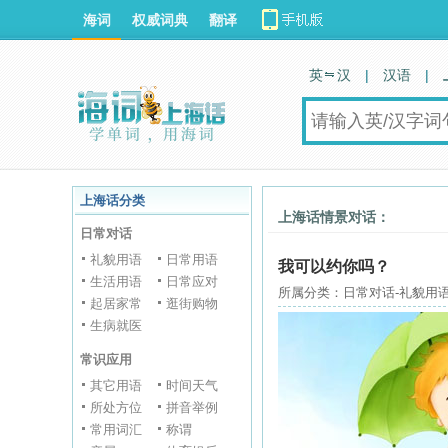
海词
权威词典
翻译
英 汉
|
汉语
|
上海话分类
上海话情景对话：
日常对话
礼貌用语
日常用语
我可以约你吗？
生活用语
日常应对
所属分类：日常对话-礼貌用语
起居家常
逛街购物
生病就医
常识应用
其它用语
时间天气
所处方位
拼音举例
常用词汇
称谓