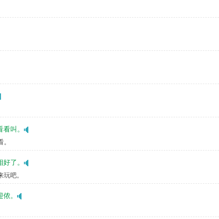
看看叫。
看。
相好了。
这来玩吧。
迎侬。