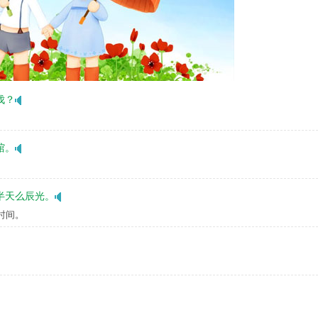
伐？
馆。
。
半天么辰光。
时间。