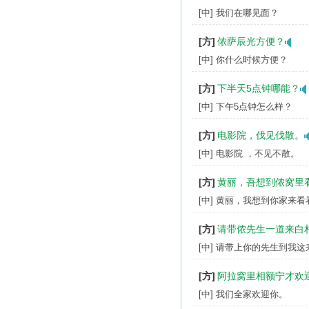
[中] 我们在哪见面？
[方]
侬萨辰光方便？
[中] 你什么时候方便？
[方]
下半天5点钟哪能？
[中] 下午5点钟怎么样？
[方]
电影院，伐见伐散。
[中] 电影院 ，不见不散。
[方]
黄丽，吾想到侬窝里
[中] 黄丽，我想到你家来看
[方]
请带侬先生一道来白
[中] 请带上你的先生到我
[方]
阿拉窝里相额宁才欢
[中] 我们全家欢迎你。