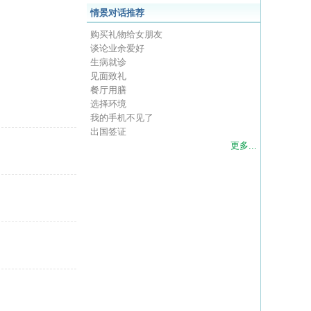
情景对话推荐
购买礼物给女朋友
谈论业余爱好
生病就诊
见面致礼
餐厅用膳
选择环境
我的手机不见了
出国签证
更多...