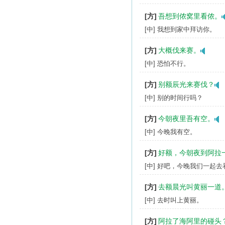
[方]
吾想到侬窝里看侬。
[中] 我想到家中拜访你。
[方]
大概伐来赛。
[中] 恐怕不行。
[方]
别额辰光来赛伐？
[中] 别的时间行吗？
[方]
今朝夜里吾有空。
[中] 今晚我有空。
[方]
好额，今朝夜到阿拉
[中] 好吧，今晚我们一起
[方]
去额晨光叫黄丽一道
[中] 去时叫上黄丽。
[方]
阿拉了海阿里的碰头