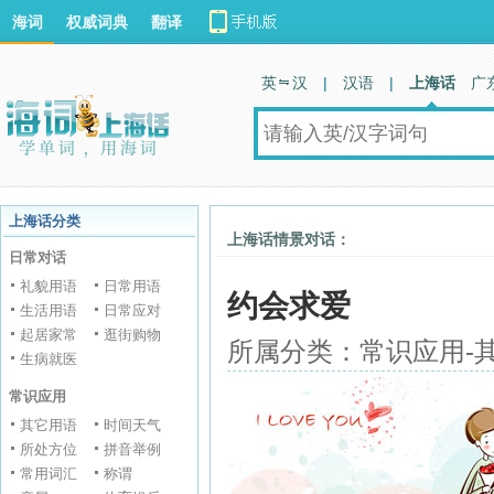
海词
权威词典
翻译
英 汉
|
汉语
|
上海话
广
上海话分类
上海话情景对话：
日常对话
礼貌用语
日常用语
约会求爱
生活用语
日常应对
起居家常
逛街购物
所属分类：常识应用-
生病就医
常识应用
其它用语
时间天气
所处方位
拼音举例
常用词汇
称谓