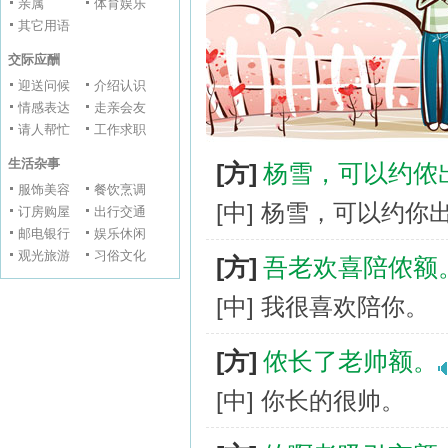
亲属
体育娱乐
其它用语
交际应酬
迎送问候
介绍认识
情感表达
走亲会友
请人帮忙
工作求职
生活杂事
[方]
杨雪，可以约侬
服饰美容
餐饮烹调
[中] 杨雪，可以约你
订房购屋
出行交通
邮电银行
娱乐休闲
观光旅游
习俗文化
[方]
吾老欢喜陪侬额
[中] 我很喜欢陪你。
[方]
侬长了老帅额。
[中] 你长的很帅。