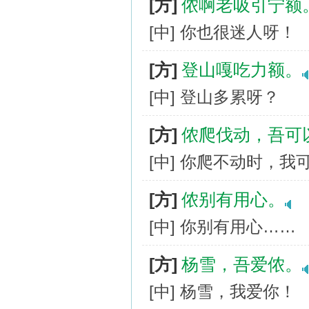
[方]
侬啊老吸引宁额
[中] 你也很迷人呀！
[方]
登山嘎吃力额。
[中] 登山多累呀？
[方]
侬爬伐动，吾可
[中] 你爬不动时，我
[方]
侬别有用心。
[中] 你别有用心……
[方]
杨雪，吾爱侬。
[中] 杨雪，我爱你！