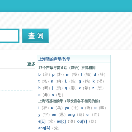
上海话的声母/韵母
更多
17个声母与普通话（汉语）拼音相同
b
（剥）
p
（朴）
m
（摸）
f
（福）
d
（答）
t
（塔）
n
（纳）
L
（蜡）
g
（鸽）
k
（渴）
h
（喝）
j
（鸡）
q
（妻）
x
（希）
z
（资）
c
（雌）
s
（思）
上海话基础韵母（即发音各不相同的韵）
i
（衣）
u
（乌）
yu
（迂）
a
（啊）
o
（哦）
y
（字）
en
（恩）
ong
（翁）
er
（而）
e[E]
（埃）
ao[c]
（澳）
ou[Y]
（欧）
ang[A]
（党）