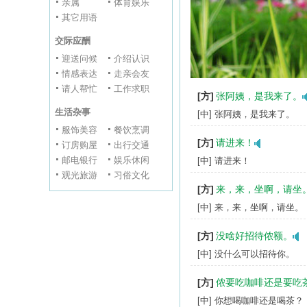
亲属
体育娱乐
其它用语
交际应酬
迎送问候
介绍认识
情感表达
走亲会友
请人帮忙
工作求职
[方]
张阿姨，是我来了。
生活杂事
[中] 张阿姨，是我来了。
服饰美容
餐饮烹调
[方]
请进来！
订房购屋
出行交通
邮电银行
娱乐休闲
[中] 请进来！
观光旅游
习俗文化
[方]
来，来，坐啊，请坐
[中] 来，来，坐啊，请坐。
[方]
没啥好招待侬额。
[中] 没什么可以招待你。
[方]
侬要吃咖啡还是要吃
[中] 你想喝咖啡还是喝茶？