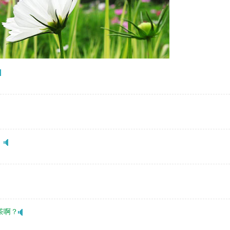
。
茶啊？