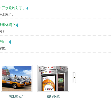
白开水吃吃好了。
点开水就行。
啥事体啊？
啊？
帮忙。
帮忙。
乘坐出租车
银行取款