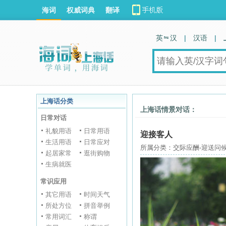
海词
权威词典
翻译
英 汉
|
汉语
|
上海话分类
上海话情景对话：
日常对话
礼貌用语
日常用语
迎接客人
生活用语
日常应对
所属分类：交际应酬-迎送问候
起居家常
逛街购物
生病就医
常识应用
其它用语
时间天气
所处方位
拼音举例
常用词汇
称谓