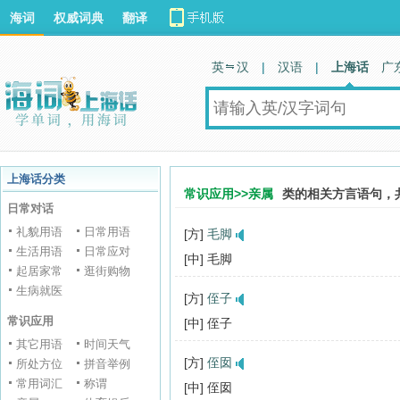
海词
权威词典
翻译
英 汉
|
汉语
|
上海话
广
上海话分类
常识应用>>亲属
类的相关方言语句，
日常对话
礼貌用语
日常用语
[方]
毛脚
生活用语
日常应对
[中] 毛脚
起居家常
逛街购物
生病就医
[方]
侄子
常识应用
[中] 侄子
其它用语
时间天气
[方]
侄囡
所处方位
拼音举例
常用词汇
称谓
[中] 侄囡