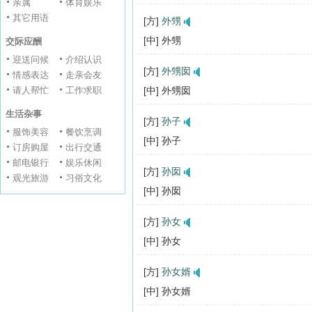
亲属
体育娱乐
其它用语
[方]
外甥
[中] 外甥
交际应酬
迎送问候
介绍认识
[方]
外甥囡
情感表达
走亲会友
请人帮忙
工作求职
[中] 外甥囡
生活杂事
[方]
孙子
服饰美容
餐饮烹调
[中] 孙子
订房购屋
出行交通
邮电银行
娱乐休闲
[方]
孙囡
观光旅游
习俗文化
[中] 孙囡
[方]
孙女
[中] 孙女
[方]
孙女婿
[中] 孙女婿