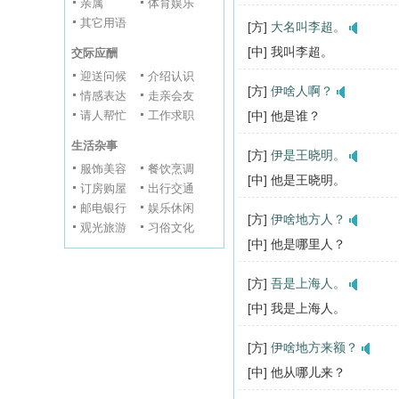
亲属
体育娱乐
其它用语
[方]
大名叫李超。
[中] 我叫李超。
交际应酬
迎送问候
介绍认识
[方]
伊啥人啊？
情感表达
走亲会友
请人帮忙
工作求职
[中] 他是谁？
生活杂事
[方]
伊是王晓明。
服饰美容
餐饮烹调
[中] 他是王晓明。
订房购屋
出行交通
邮电银行
娱乐休闲
[方]
伊啥地方人？
观光旅游
习俗文化
[中] 他是哪里人？
[方]
吾是上海人。
[中] 我是上海人。
[方]
伊啥地方来额？
[中] 他从哪儿来？