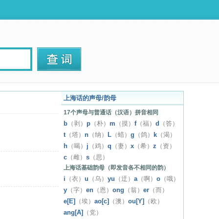
上海话的声母/韵母
17个声母与普通话（汉语）拼音相同
b
（剥）
p
（朴）
m
（摸）
f
（福）
d
（答）
t
（塔）
n
（纳）
L
（蜡）
g
（鸽）
k
（渴）
h
（喝）
j
（鸡）
q
（妻）
x
（希）
z
（资）
c
（雌）
s
（思）
上海话基础韵母（即发音各不相同的韵）
i
（衣）
u
（乌）
yu
（迂）
a
（啊）
o
（哦）
y
（字）
en
（恩）
ong
（翁）
er
（而）
e[E]
（埃）
ao[c]
（澳）
ou[Y]
（欧）
ang[A]
（党）