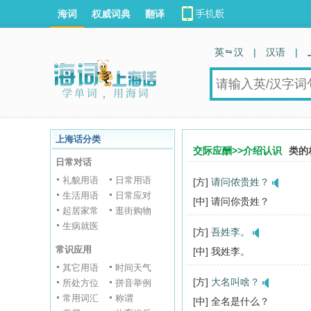
海词
权威词典
翻译
英 汉
|
汉语
|
上海话分类
交际应酬>>介绍认识
类的
日常对话
礼貌用语
日常用语
[方]
请问侬贵姓？
生活用语
日常应对
[中] 请问你贵姓？
起居家常
逛街购物
生病就医
[方]
吾姓李。
常识应用
[中] 我姓李。
其它用语
时间天气
[方]
大名叫啥？
所处方位
拼音举例
常用词汇
称谓
[中] 全名是什么？