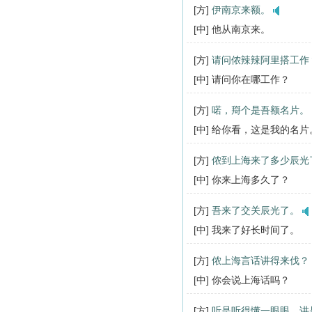
[方]
伊南京来额。
[中] 他从南京来。
[方]
请问侬辣辣阿里搭工作
[中] 请问你在哪工作？
[方]
喏，搿个是吾额名片。
[中] 给你看，这是我的名片
[方]
侬到上海来了多少辰光
[中] 你来上海多久了？
[方]
吾来了交关辰光了。
[中] 我来了好长时间了。
[方]
侬上海言话讲得来伐？
[中] 你会说上海话吗？
[方]
听是听得懂一眼眼，讲