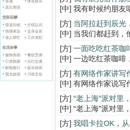
亲属
体育娱乐
[中] 我有时候约朋
其它用语
交际应酬
[方]
当阿拉赶到辰光
迎送问候
介绍认识
情感表达
走亲会友
[中] 当我们都赶到
请人帮忙
工作求职
[方]
一面吃吃红茶咖
生活杂事
服饰美容
餐饮烹调
[中] 一边吃红茶咖
订房购屋
出行交通
邮电银行
娱乐休闲
[方]
有网络作家讲写
观光旅游
习俗文化
[中] 有网络作家说
[方]
“老上海”派对
[中] “老上海”派
[方]
我唱卡拉OK，