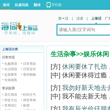
海词
权威词典
翻译
英 汉
|
汉语
|
上海话
广
上海话分类
生活杂事>>娱乐休闲
日常对话
礼貌用语
日常用语
[方]
休闲要休了扎劲
生活用语
日常应对
[中] 休闲要休得过
起居家常
逛街购物
生病就医
[方]
我勿好新天地去
常识应用
[中] 我不能去新天
其它用语
时间天气
所处方位
拼音举例
常用词汇
称谓
[方]
我有辰光佮仔朋