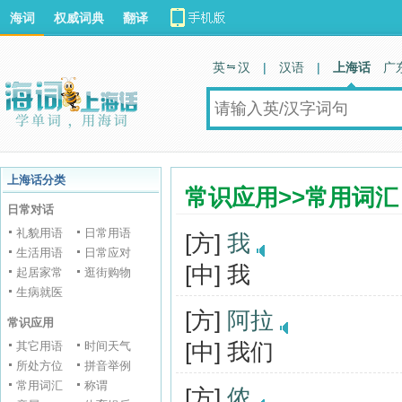
海词
权威词典
翻译
英 汉
|
汉语
|
上海话
广
上海话分类
常识应用>>常用词汇
日常对话
礼貌用语
日常用语
[方]
我
生活用语
日常应对
[中] 我
起居家常
逛街购物
生病就医
[方]
阿拉
常识应用
[中] 我们
其它用语
时间天气
所处方位
拼音举例
常用词汇
称谓
[方]
侬