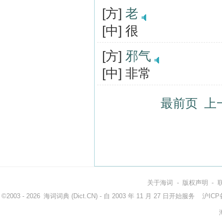
[方]
老
[中] 很
[方]
邪气
[中] 非常
最前页
上
关于海词
-
版权声明
-
©2003 - 2026
海词词典
(Dict.CN) - 自 2003 年 11 月 27 日开始服务
沪ICP备