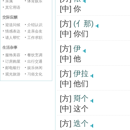
亲属
体育娱乐
[中] 你
其它用语
交际应酬
[方]
(亻那)
迎送问候
介绍认识
情感表达
走亲会友
[中] 你们
请人帮忙
工作求职
[方]
伊
生活杂事
服饰美容
餐饮烹调
[中] 他
订房购屋
出行交通
邮电银行
娱乐休闲
[方]
伊拉
观光旅游
习俗文化
[中] 他们
[方]
搿个
[中] 这个
[方]
迭个