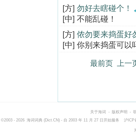
[方]
勿好去瞎碰个！
[中] 不能乱碰！
[方]
侬勿要来捣蛋好
[中] 你别来捣蛋可以
最前页
上一
关于海词
-
版权声明
-
©2003 - 2026
海词词典
(Dict.CN) - 自 2003 年 11 月 27 日开始服务
沪ICP备