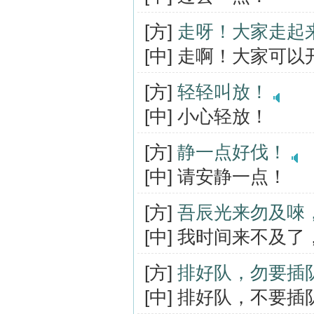
[方]
走呀！大家走起
[中] 走啊！大家可
[方]
轻轻叫放！
[中] 小心轻放！
[方]
静一点好伐！
[中] 请安静一点！
[方]
吾辰光来勿及唻
[中] 我时间来不及
[方]
排好队，勿要插
[中] 排好队，不要插