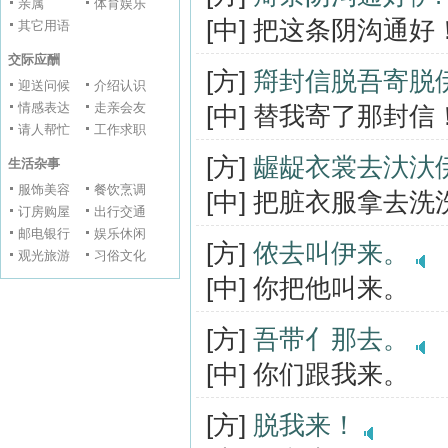
亲属
体育娱乐
[中] 把这条阴沟通好
其它用语
交际应酬
[方]
搿封信脱吾寄脱
迎送问候
介绍认识
情感表达
走亲会友
[中] 替我寄了那封信
请人帮忙
工作求职
[方]
龌龊衣裳去汏汏
生活杂事
服饰美容
餐饮烹调
[中] 把脏衣服拿去洗
订房购屋
出行交通
邮电银行
娱乐休闲
[方]
侬去叫伊来。
观光旅游
习俗文化
[中] 你把他叫来。
[方]
吾带亻那去。
[中] 你们跟我来。
[方]
脱我来！