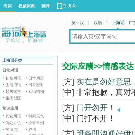
海词
权威词典
翻译
英 汉
|
汉语
|
上海话
广
上海话分类
交际应酬>>情感表达
日常对话
礼貌用语
日常用语
[方]
实在是勿好意思
生活用语
日常应对
[中] 非常抱歉，真
起居家常
逛街购物
生病就医
[方]
门开勿开！
常识应用
[中] 门打不开！
其它用语
时间天气
所处方位
拼音举例
常用词汇
称谓
[方]
搿条阴沟通好伊!