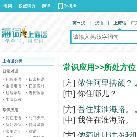
海词
权威词典
翻译
英 汉
|
汉语
|
上海话
广
上海话分类
常识应用>>所处方位
日常对话
礼貌用语
日常用语
[方]
侬住阿里搭额？
生活用语
日常应对
[中] 你住哪儿？
起居家常
逛街购物
生病就医
[方]
吾住辣淮海路。
常识应用
[中] 我住在淮海路。
其它用语
时间天气
所处方位
拼音举例
常用词汇
称谓
[方]
侬额地址讲拨我