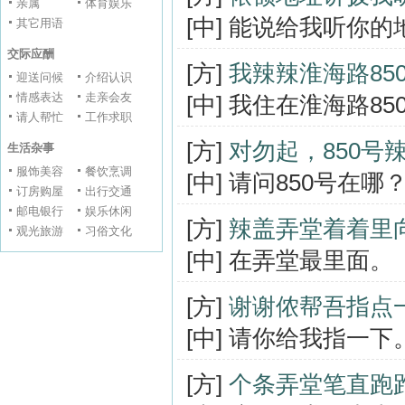
亲属
体育娱乐
[中] 能说给我听你
其它用语
交际应酬
[方]
我辣辣淮海路850
迎送问候
介绍认识
情感表达
走亲会友
[中] 我住在淮海路85
请人帮忙
工作求职
[方]
对勿起，850号
生活杂事
服饰美容
餐饮烹调
[中] 请问850号在哪
订房购屋
出行交通
邮电银行
娱乐休闲
[方]
辣盖弄堂着着里
观光旅游
习俗文化
[中] 在弄堂最里面。
[方]
谢谢侬帮吾指点
[中] 请你给我指一下
[方]
个条弄堂笔直跑