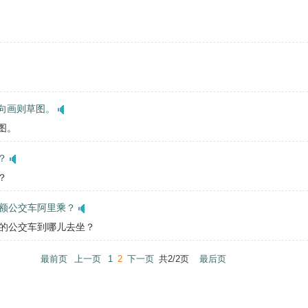
向画则草图。
图。
？
？
开额公交车阿里乘？
向开的公交车到哪儿去坐？
最前页
上一页
1
2
下一页
共2/2页
最后页