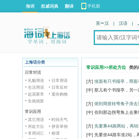
海词
权威词典
翻译
英 汉
|
汉语
|
上海话分类
常识应用>>所处方位
类的
日常对话
礼貌用语
日常用语
[方]
埃面有只书报亭，搿面
生活用语
日常应对
[中] 那儿有个书报亭，另
起居家常
逛街购物
生病就医
[方]
侬到搿搭转弯角子浪去
常识应用
[中] 你到那边拐弯角上去
其它用语
时间天气
[方]
先要乘44路两站，再
所处方位
拼音举例
常用词汇
称谓
[中] 先要坐44路车坐2站