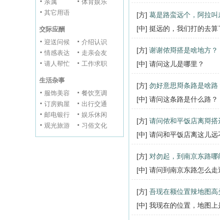
亲属
体育娱乐
其它用语
[方]
葛是路蛮远个，阿拉叫
[中] 挺远的，我们打的去算
交际应酬
迎送问候
介绍认识
[方]
谢谢侬搿搭是啥地方？
情感表达
走亲会友
请人帮忙
工作求职
[中] 请问这儿是哪里？
生活杂事
[方]
勿好意思搿条路是啥路
服饰美容
餐饮烹调
[中] 请问这条路是什么路？
订房购屋
出行交通
邮电银行
娱乐休闲
[方]
请问侬和平饭店离搿搭
观光旅游
习俗文化
[中] 请问和平饭店离这儿
[方]
对勿起，到南京东路哪
[中] 请问到南京东路怎么
[方]
吾现在额位置辣地图高
[中] 我现在的位置，地图