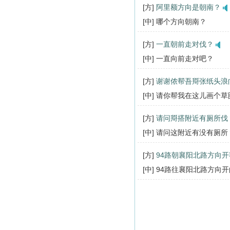
[方]
阿里额方向是朝南？
[中] 哪个方向朝南？
[方]
一直朝前走对伐？
[中] 一直向前走对吧？
[方]
谢谢侬帮吾搿张纸头浪
[中] 请你帮我在这儿画个草
[方]
请问搿搭附近有厕所伐
[中] 请问这附近有没有厕所
[方]
94路朝襄阳北路方向
[中] 94路往襄阳北路方