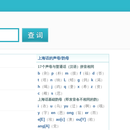
上海话的声母/韵母
17个声母与普通话（汉语）拼音相同
b
（剥）
p
（朴）
m
（摸）
f
（福）
d
（答）
t
（塔）
n
（纳）
L
（蜡）
g
（鸽）
k
（渴）
h
（喝）
j
（鸡）
q
（妻）
x
（希）
z
（资）
c
（雌）
s
（思）
上海话基础韵母（即发音各不相同的韵）
i
（衣）
u
（乌）
yu
（迂）
a
（啊）
o
（哦）
y
（字）
en
（恩）
ong
（翁）
er
（而）
e[E]
（埃）
ao[c]
（澳）
ou[Y]
（欧）
ang[A]
（党）