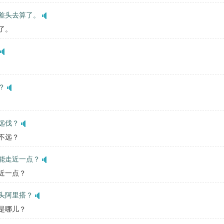
差头去算了。
了。
？
远伐？
远不远？
能走近一点？
走近一点？
头阿里搭？
上是哪儿？