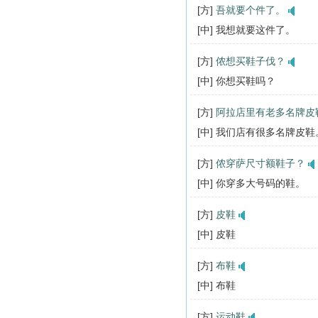
[方]
吾就要个件了。
[中] 我想就要这件了。
[方]
侬想买鞋子伐？
[中] 你想买鞋吗？
[方]
阿拉店里有老多名牌皮
[中] 我们店有很多名牌皮鞋
[方]
侬穿萨尺寸额鞋子？
[中] 你穿多大号码的鞋。
[方]
皮鞋
[中] 皮鞋
[方]
布鞋
[中] 布鞋
[方]
运动鞋