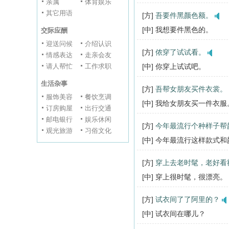
亲属
体育娱乐
其它用语
[方]
吾要件黑颜色额。
[中] 我想要件黑色的。
交际应酬
迎送问候
介绍认识
[方]
侬穿了试试看。
情感表达
走亲会友
请人帮忙
工作求职
[中] 你穿上试试吧。
生活杂事
[方]
吾帮女朋友买件衣裳。
服饰美容
餐饮烹调
[中] 我给女朋友买一件衣服
订房购屋
出行交通
邮电银行
娱乐休闲
[方]
今年最流行个种样子帮
观光旅游
习俗文化
[中] 今年最流行这样款式
[方]
穿上去老时髦，老好看
[中] 穿上很时髦，很漂亮。
[方]
试衣间了了阿里的？
[中] 试衣间在哪儿？