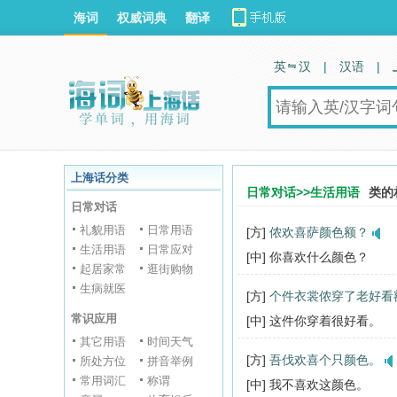
海词
权威词典
翻译
英 汉
|
汉语
|
上海话分类
日常对话>>生活用语
类的
日常对话
礼貌用语
日常用语
[方]
侬欢喜萨颜色额？
生活用语
日常应对
[中] 你喜欢什么颜色？
起居家常
逛街购物
生病就医
[方]
个件衣裳侬穿了老好看
常识应用
[中] 这件你穿着很好看。
其它用语
时间天气
[方]
吾伐欢喜个只颜色。
所处方位
拼音举例
常用词汇
称谓
[中] 我不喜欢这颜色。