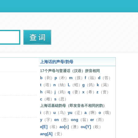
上海话的声母/韵母
17个声母与普通话（汉语）拼音相同
b
（剥）
p
（朴）
m
（摸）
f
（福）
d
（答）
t
（塔）
n
（纳）
L
（蜡）
g
（鸽）
k
（渴）
h
（喝）
j
（鸡）
q
（妻）
x
（希）
z
（资）
c
（雌）
s
（思）
上海话基础韵母（即发音各不相同的韵）
i
（衣）
u
（乌）
yu
（迂）
a
（啊）
o
（哦）
y
（字）
en
（恩）
ong
（翁）
er
（而）
e[E]
（埃）
ao[c]
（澳）
ou[Y]
（欧）
ang[A]
（党）