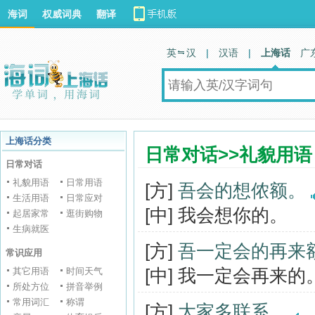
海词
权威词典
翻译
英 汉
|
汉语
|
上海话
广
上海话分类
日常对话>>礼貌用语
日常对话
礼貌用语
日常用语
[方]
吾会的想侬额。
生活用语
日常应对
[中] 我会想你的。
起居家常
逛街购物
生病就医
[方]
吾一定会的再来
常识应用
[中] 我一定会再来的
其它用语
时间天气
所处方位
拼音举例
常用词汇
称谓
[方]
大家多联系。