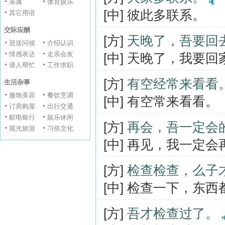
亲属
体育娱乐
[中] 彼此多联系。
其它用语
交际应酬
[方]
天晚了，吾要回
迎送问候
介绍认识
情感表达
走亲会友
[中] 天晚了，我要回
请人帮忙
工作求职
[方]
有空经常来看看
生活杂事
服饰美容
餐饮烹调
[中] 有空常来看看。
订房购屋
出行交通
邮电银行
娱乐休闲
[方]
再会，吾一定会
观光旅游
习俗文化
[中] 再见，我一定
[方]
检查检查，么子
[中] 检查一下，东
[方]
吾才检查过了。