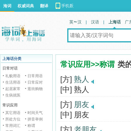
海词
权威词典
翻译
英 汉
|
汉语
|
上海话
广
上海话分类
常识应用>>称谓
类
日常对话
礼貌用语
日常用语
[方]
熟人
生活用语
日常应对
[中] 熟人
起居家常
逛街购物
生病就医
[方]
朋友
常识应用
[中] 朋友
其它用语
时间天气
所处方位
拼音举例
常用词汇
称谓
[方]
老朋友