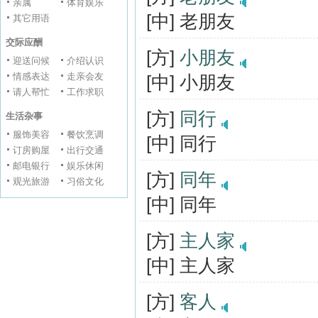
亲属
体育娱乐
[中] 老朋友
其它用语
交际应酬
[方]
小朋友
迎送问候
介绍认识
情感表达
走亲会友
[中] 小朋友
请人帮忙
工作求职
[方]
同行
生活杂事
服饰美容
餐饮烹调
[中] 同行
订房购屋
出行交通
邮电银行
娱乐休闲
[方]
同年
观光旅游
习俗文化
[中] 同年
[方]
主人家
[中] 主人家
[方]
客人