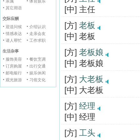
亲属
体育娱乐
[中] 主任
其它用语
交际应酬
[方]
老板
迎送问候
介绍认识
情感表达
走亲会友
[中] 老板
请人帮忙
工作求职
[方]
老板娘
生活杂事
服饰美容
餐饮烹调
[中] 老板娘
订房购屋
出行交通
邮电银行
娱乐休闲
[方]
大老板
观光旅游
习俗文化
[中] 大老板
[方]
经理
[中] 经理
[方]
工头