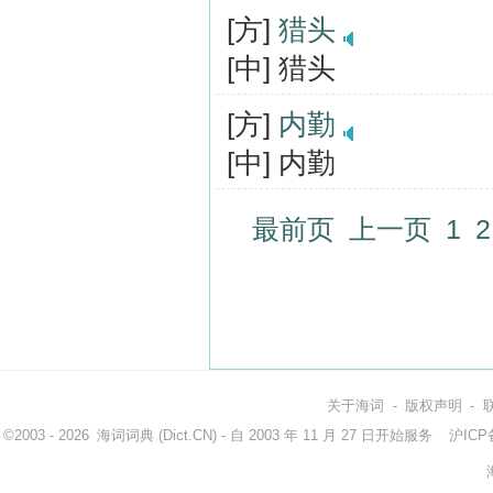
[方]
猎头
[中] 猎头
[方]
内勤
[中] 内勤
最前页
上一页
1
2
关于海词
-
版权声明
-
©2003 - 2026
海词词典
(Dict.CN) - 自 2003 年 11 月 27 日开始服务
沪ICP备