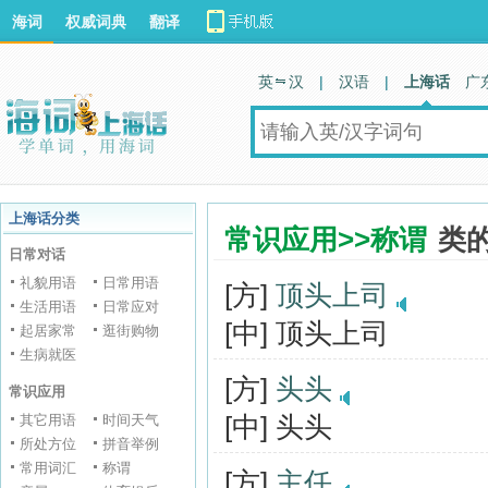
海词
权威词典
翻译
英 汉
|
汉语
|
上海话
广
上海话分类
常识应用>>称谓
类
日常对话
礼貌用语
日常用语
[方]
顶头上司
生活用语
日常应对
[中] 顶头上司
起居家常
逛街购物
生病就医
[方]
头头
常识应用
[中] 头头
其它用语
时间天气
所处方位
拼音举例
常用词汇
称谓
[方]
主任