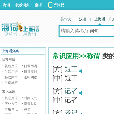
海词
权威词典
翻译
英 汉
|
汉语
|
上海话
广
上海话分类
常识应用>>称谓
类
日常对话
礼貌用语
日常用语
[方]
短工
生活用语
日常应对
[中] 短工
起居家常
逛街购物
生病就医
[方]
记者
常识应用
[中] 记者
其它用语
时间天气
所处方位
拼音举例
常用词汇
称谓
[方]
老记