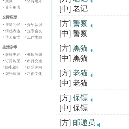
亲属
体育娱乐
[中] 老记
其它用语
交际应酬
[方]
警察
迎送问候
介绍认识
情感表达
走亲会友
[中] 警察
请人帮忙
工作求职
[方]
黑猫
生活杂事
服饰美容
餐饮烹调
[中] 黑猫
订房购屋
出行交通
邮电银行
娱乐休闲
[方]
老猫
观光旅游
习俗文化
[中] 老猫
[方]
保镖
[中] 保镖
[方]
邮递员