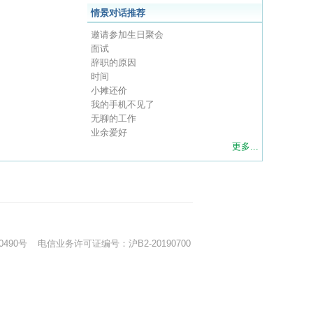
情景对话推荐
邀请参加生日聚会
面试
辞职的原因
时间
小摊还价
我的手机不见了
无聊的工作
业余爱好
更多...
0490号
电信业务许可证编号：沪B2-20190700