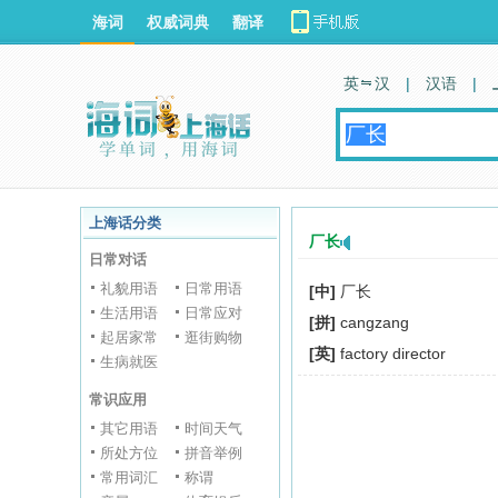
海词
权威词典
翻译
英 汉
|
汉语
|
上海话分类
厂长
日常对话
礼貌用语
日常用语
[中]
厂长
生活用语
日常应对
[拼]
cangzang
起居家常
逛街购物
[英]
factory director
生病就医
常识应用
其它用语
时间天气
所处方位
拼音举例
常用词汇
称谓