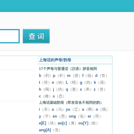
上海话的声母/韵母
17个声母与普通话（汉语）拼音相同
b
（剥）
p
（朴）
m
（摸）
f
（福）
d
（答）
t
（塔）
n
（纳）
L
（蜡）
g
（鸽）
k
（渴）
h
（喝）
j
（鸡）
q
（妻）
x
（希）
z
（资）
c
（雌）
s
（思）
上海话基础韵母（即发音各不相同的韵）
i
（衣）
u
（乌）
yu
（迂）
a
（啊）
o
（哦）
y
（字）
en
（恩）
ong
（翁）
er
（而）
e[E]
（埃）
ao[c]
（澳）
ou[Y]
（欧）
ang[A]
（党）