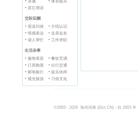
亲属
体育娱乐
其它用语
交际应酬
迎送问候
介绍认识
情感表达
走亲会友
请人帮忙
工作求职
生活杂事
服饰美容
餐饮烹调
订房购屋
出行交通
邮电银行
娱乐休闲
观光旅游
习俗文化
©2003 - 2026
海词词典
(Dict.CN) - 自 200