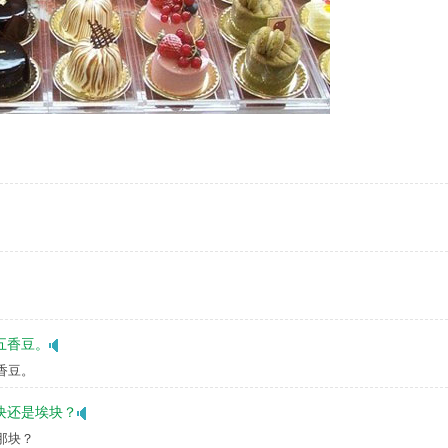
五香豆。
香豆。
块还是埃块？
那块？