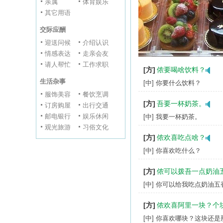
亲属
体育娱乐
其它用语
交际应酬
迎送问候
介绍认识
情感表达
走亲会友
请人帮忙
工作求职
[方]
侬要喝啥饮料？
生活杂事
[中] 你要什么饮料？
服饰美容
餐饮烹调
[方]
吾要一杯奶茶。
订房购屋
出行交通
邮电银行
娱乐休闲
[中] 我要一杯奶茶。
观光旅游
习俗文化
[方]
侬欢喜吃点啥？
[中] 你喜欢吃什么？
[方]
侬可以拨吾一点奶油
[中] 你可以给我吃点奶油五
[方]
侬欢喜阿里一块？个
[中] 你喜欢哪块？这块还是