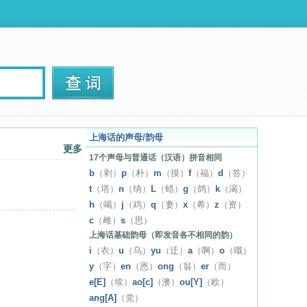
上海话的声母/韵母
更多
17个声母与普通话（汉语）拼音相同
b
（剥）
p
（朴）
m
（摸）
f
（福）
d
（答）
t
（塔）
n
（纳）
L
（蜡）
g
（鸽）
k
（渴）
h
（喝）
j
（鸡）
q
（妻）
x
（希）
z
（资）
c
（雌）
s
（思）
上海话基础韵母（即发音各不相同的韵）
i
（衣）
u
（乌）
yu
（迂）
a
（啊）
o
（哦）
y
（字）
en
（恩）
ong
（翁）
er
（而）
e[E]
（埃）
ao[c]
（澳）
ou[Y]
（欧）
ang[A]
（党）