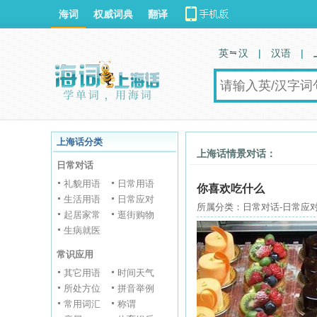
海词
权威词典
翻译
英 汉
|
汉语
|
上海话分类
上海话情景对话：
日常对话
礼貌用语
日常用语
你喜欢吃什么
生活用语
日常应对
所属分类：日常对话-日常应对
起居家常
逛街购物
生病就医
常识应用
其它用语
时间天气
所处方位
拼音举例
常用词汇
称谓