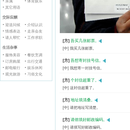
亲属
体育娱乐
其它用语
交际应酬
迎送问候
介绍认识
情感表达
走亲会友
请人帮忙
工作求职
[方]
吾买几张邮票。
生活杂事
[中] 我买几张邮票。
服饰美容
餐饮烹调
[方]
吾想寄封挂号信。
订房购屋
出行交通
邮电银行
娱乐休闲
[中] 我想寄一封挂号信。
观光旅游
习俗文化
[方]
个封信超重了。
[中] 这封信超重了。
[方]
地址填清桑。
[中] 请把地址写清楚。
[方]
请侬填好邮政编码。
[中] 请填写好邮政编码。