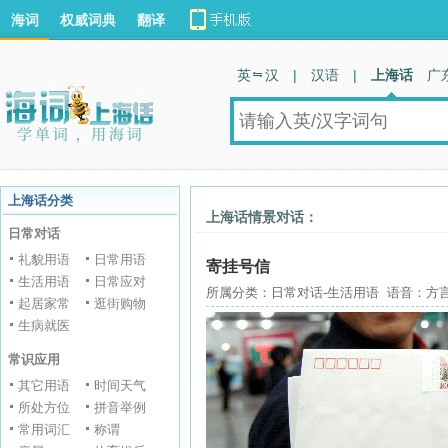
海词
权威词典
翻译
英 汉
|
汉语
|
上海话
广
上海话分类
上海话情景对话：
日常对话
礼貌用语
日常用语
寄挂号信
生活用语
日常应对
所属分类：日常对话-生活用语 语音：方言
起居家常
逛街购物
生病就医
常识应用
其它用语
时间天气
所处方位
拼音举例
常用词汇
称谓