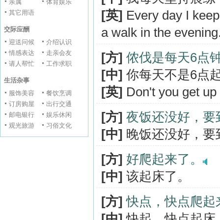
亲属
体育娱乐
[英]
Every day I keep
其它用语
a walk in the evening
交际应酬
迎送问候
介绍认识
情感表达
走亲会友
[方]
侬伐是每天6点
请人帮忙
工作求职
[中]
你每天不是6点
生活杂事
[英]
Don't you get up 
服饰美容
餐饮烹调
订房购屋
出行交通
[方]
夜饭还没好，要
邮电银行
娱乐休闲
观光旅游
习俗文化
[中]
晚饭还没好，要
[方]
好爬起来了。
[中]
该起床了。
[方]
快点，快点爬起
[中]
快起，快点起床