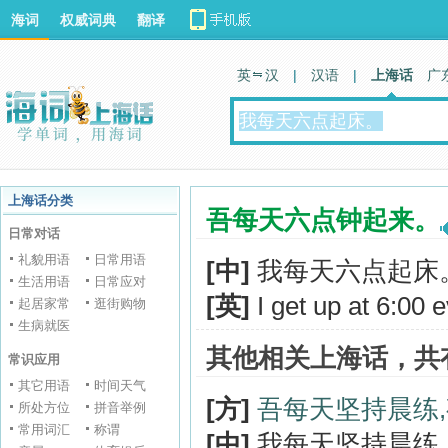
海词
权威词典
翻译
英 汉
|
汉语
|
上海话
广
上海话分类
吾每天六点钟起来。
日常对话
礼貌用语
日常用语
[中]
我每天六点起床
生活用语
日常应对
[英]
I get up at 6:00 
起居家常
逛街购物
生病就医
其他相关上海话，共
常识应用
其它用语
时间天气
[方]
吾每天坚持晨练
所处方位
拼音举例
常用词汇
称谓
[中]
我每天坚持晨练