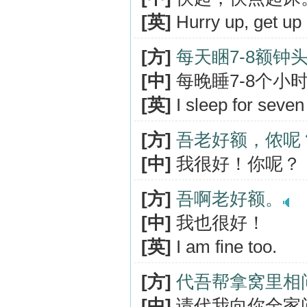
[英]
Hurry up, get up 
[方]
每天睏7-8额钟
[中]
每晚睡7-8个小
[英]
I sleep for seven 
[方]
吾老好额，侬呢
[中]
我很好！你呢？
[方]
吾啊老好额。
[中]
我也很好！
[英]
I am fine too.
[方]
代吾帮拿窝里相
[中]
请代我向你全家