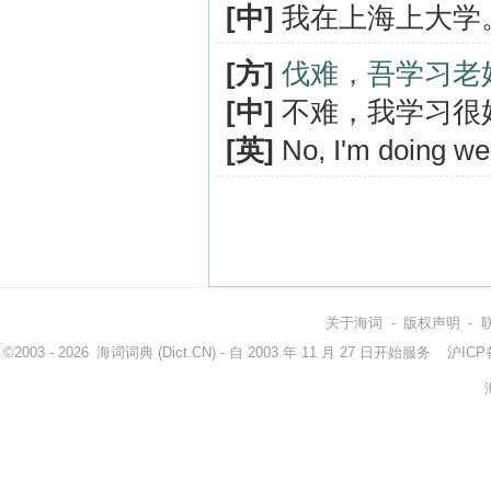
[中]
我在上海上大学
[方]
伐难，吾学习老
[中]
不难，我学习很
[英]
No, I'm doing wel
关于海词
-
版权声明
-
©2003 - 2026
海词词典
(Dict.CN) - 自 2003 年 11 月 27 日开始服务
沪ICP备