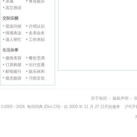
亲属
体育娱乐
其它用语
交际应酬
迎送问候
介绍认识
情感表达
走亲会友
请人帮忙
工作求职
生活杂事
服饰美容
餐饮烹调
订房购屋
出行交通
邮电银行
娱乐休闲
观光旅游
习俗文化
关于海词
-
版权声明
-
©2003 - 2026
海词词典
(Dict.CN) - 自 2003 年 11 月 27 日开始服务
沪ICP备