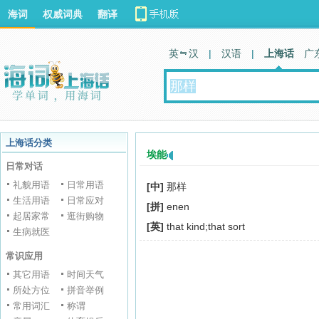
海词
权威词典
翻译
英 汉
|
汉语
|
上海话
广
上海话分类
埃能
日常对话
礼貌用语
日常用语
[中]
那样
生活用语
日常应对
[拼]
enen
起居家常
逛街购物
[英]
that kind;that sort
生病就医
常识应用
其它用语
时间天气
所处方位
拼音举例
常用词汇
称谓