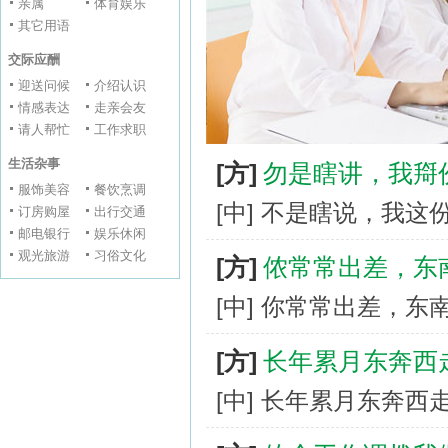
亲属
体育娱乐
其它用语
交际应酬
迎送问候
介绍认识
情感表达
走亲会友
请人帮忙
工作求职
生活杂事
[方]
勿是瞎讲，我搿
服饰美容
餐饮烹调
[中] 不是瞎说，我
订房购屋
出行交通
邮电银行
娱乐休闲
观光旅游
习俗文化
[方]
侬常常出差，东
[中] 你常常出差，
[方]
长年累月东奔西
[中] 长年累月东奔