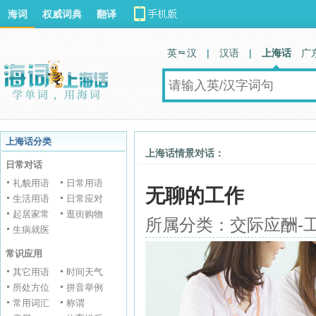
海词
权威词典
翻译
英 汉
|
汉语
|
上海话
广
上海话分类
上海话情景对话：
日常对话
礼貌用语
日常用语
无聊的工作
生活用语
日常应对
起居家常
逛街购物
所属分类：交际应酬-
生病就医
常识应用
其它用语
时间天气
所处方位
拼音举例
常用词汇
称谓