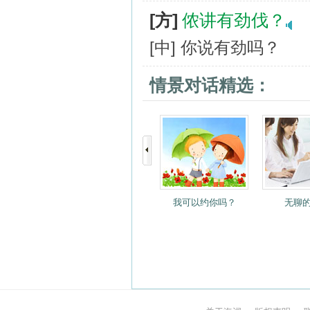
[方]
侬讲有劲伐？
[中] 你说有劲吗？
情景对话精选：
我可以约你吗？
无聊