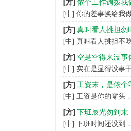
[方]
侬个工作调拨我
[中] 你的差事换给我
[方]
真叫看人挑担勿
[中] 真叫看人挑担
[方]
空是空得来没事
[中] 实在是显得没事
[方]
工资末，是侬个
[中] 工资是你的零
[方]
下班辰光勿到末
[中] 下班时间还没