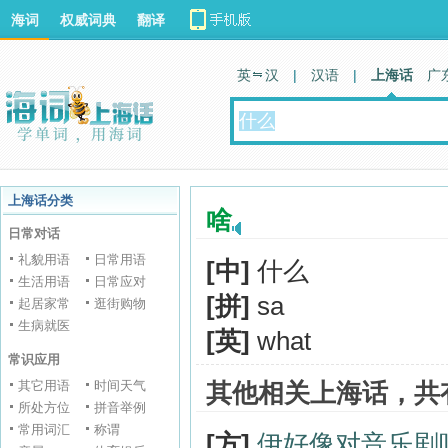
海词
权威词典
翻译
英 汉
|
汉语
|
上海话
广
上海话分类
啥
日常对话
礼貌用语
日常用语
[中]
什么
生活用语
日常应对
[拼]
sa
起居家常
逛街购物
生病就医
[英]
what
常识应用
其它用语
时间天气
其他相关上海话，共
所处方位
拼音举例
常用词汇
称谓
[方]
伊好像对音乐剧