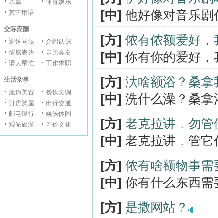
亲属
体育娱乐
[中]
他好像对音乐剧
其它用语
交际应酬
[方]
侬有侬额爱好，
迎送问候
介绍认识
情感表达
走亲会友
[中]
你有你的爱好，
请人帮忙
工作求职
[方]
汏啥额浴？桑拿
生活杂事
服饰美容
餐饮烹调
[中]
洗什么澡？桑拿
订房购屋
出行交通
邮电银行
娱乐休闲
[方]
老克拉讲，勿管
观光旅游
习俗文化
[中]
老克拉讲，管它
[方]
侬有啥额物事需
[中]
你有什么东西需
[方]
是撒网站？