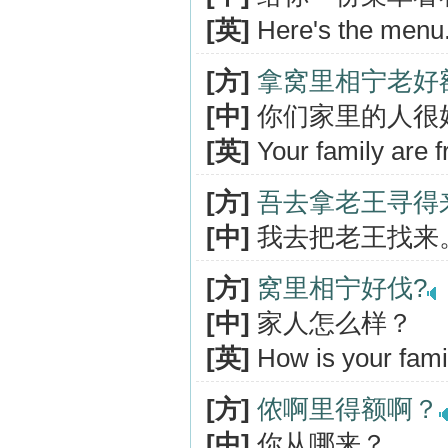
[英]
Here's the menu
[方]
拿窝里相宁老好
[中]
你们家里的人很
[英]
Your family are fr
[方]
吾去拿老王寻得
[中]
我去把老王找来
[方]
窝里相宁好伐?
[中]
家人怎么样？
[英]
How is your fami
[方]
侬啊里得额啊？
[中]
你从哪来？