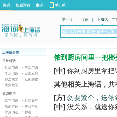
海词
权威词典
翻译
英 汉
|
汉语
|
上海话
广
上海话分类
侬到厨房间里一把榔
日常对话
礼貌用语
日常用语
[中]
你到厨房里拿把
生活用语
日常应对
起居家常
逛街购物
其他相关上海话，共
生病就医
常识应用
[方]
勿要紧个，送侬
其它用语
时间天气
[中]
没关系，就送你
所处方位
拼音举例
常用词汇
称谓