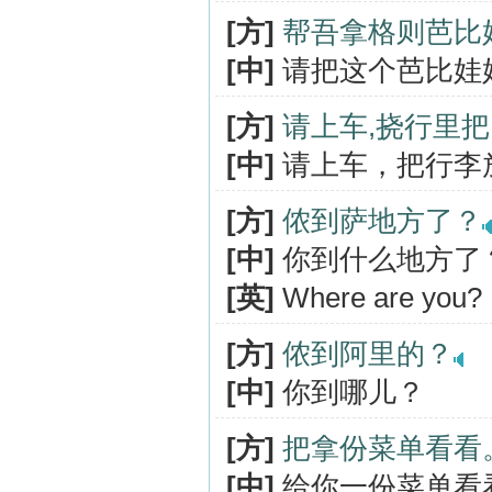
[方]
帮吾拿格则芭比
[中]
请把这个芭比娃
[方]
请上车,挠行里
[中]
请上车，把行李
[方]
侬到萨地方了？
[中]
你到什么地方了
[英]
Where are you?
[方]
侬到阿里的？
[中]
你到哪儿？
[方]
把拿份菜单看看
[中]
给你一份菜单看