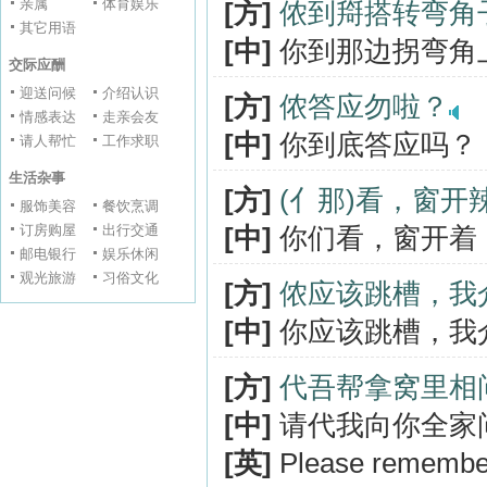
亲属
体育娱乐
[方]
侬到搿搭转弯角
其它用语
[中]
你到那边拐弯角
交际应酬
迎送问候
介绍认识
[方]
侬答应勿啦？
情感表达
走亲会友
[中]
你到底答应吗？
请人帮忙
工作求职
生活杂事
[方]
(亻那)看，窗
服饰美容
餐饮烹调
订房购屋
出行交通
[中]
你们看，窗开着
邮电银行
娱乐休闲
观光旅游
习俗文化
[方]
侬应该跳槽，我
[中]
你应该跳槽，我
[方]
代吾帮拿窝里相
[中]
请代我向你全家
[英]
Please remember 