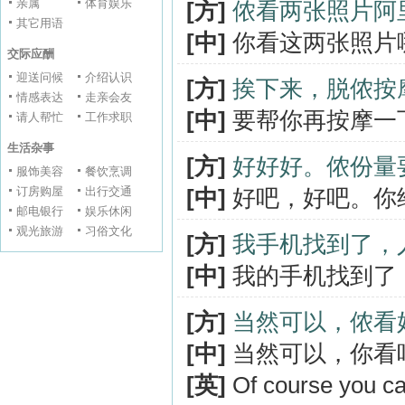
亲属
体育娱乐
[方]
侬看两张照片阿
其它用语
[中]
你看这两张照片
交际应酬
迎送问候
介绍认识
[方]
挨下来，脱侬按
情感表达
走亲会友
[中]
要帮你再按摩一
请人帮忙
工作求职
生活杂事
[方]
好好好。侬份量
服饰美容
餐饮烹调
订房购屋
出行交通
[中]
好吧，好吧。你
邮电银行
娱乐休闲
观光旅游
习俗文化
[方]
我手机找到了，
[中]
我的手机找到了
[方]
当然可以，侬看
[中]
当然可以，你看
[英]
Of course you can