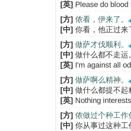
[英]
Please do blood t
[方]
侬看，伊来了。
[中]
你看，他正过来
[方]
做萨才伐顺利。
[中]
做什么都不走运
[英]
I'm against all o
[方]
做萨啊么精神。
[中]
做什么都提不起
[英]
Nothing interest
[方]
侬做过个种工作
[中]
你从事过这种工